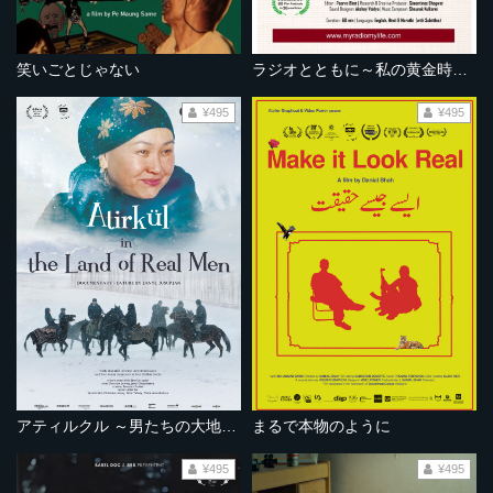
笑いごとじゃない
ラジオとともに～私の黄金時代～
¥495
¥495
アティルクル ～男たちの大地を駆ける～
まるで本物のように
¥495
¥495