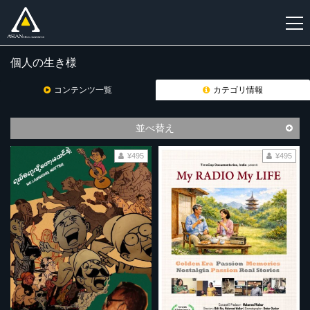
個人の生き様
新
規
コンテンツ一覧
カテゴリ情報
登
録
並べ替え
¥495
¥495