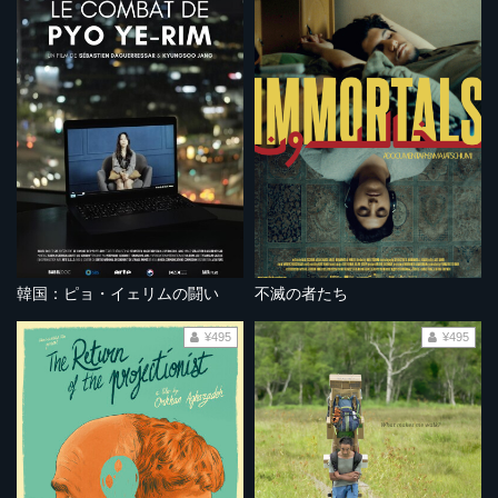
韓国：ピョ・イェリムの闘い
不滅の者たち
¥495
¥495