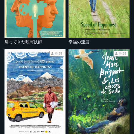
帰ってきた映写技師
幸福の速度
¥495
¥495