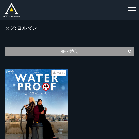
タグ: ヨルダン
新
規
登
並べ替え
録
¥495