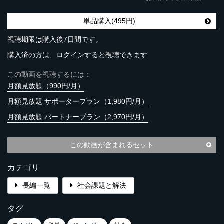
単品購入(495円)
視聴期限は購入後7日間です。
購入済の方は、ログインすると視聴できます
この動画を視聴するには：
月額見放題（990円/月）
月額見放題 サポータープラン（1,980円/月）
月額見放題 パートナープラン（2,970円/月）
この動画が含まれるセット
カテゴリ
長編一覧
社会課題と解決
タグ