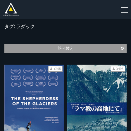
タグ: ラダック
新
規
登
並べ替え
録
¥495
¥495