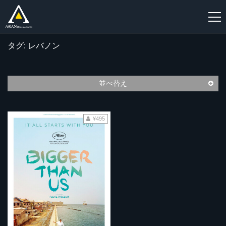
タグ: レバノン
新
規
登
並べ替え
録
¥495