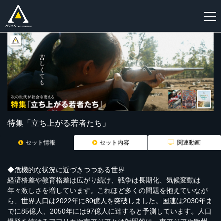
新
規
登
録
特集「立ち上がる若者たち」
セット情報
セット内容
関連動画
◆危機的な状況に近づきつつある世界
経済格差や教育格差は広がり続け、戦争は長期化、気候変動は
年々激しさを増しています。これほど多くの問題を抱えていなが
ら、世界人口は2022年に80億人を突破しました。国連は2030年ま
でに85億人、2050年には97億人に達すると予測しています。人口