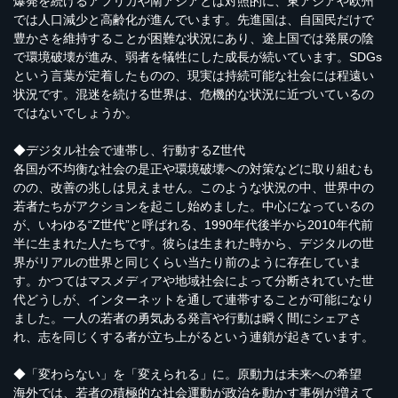
爆発を続けるアフリカや南アジアとは対照的に、東アジアや欧州
では人口減少と高齢化が進んでいます。先進国は、自国民だけで
豊かさを維持することが困難な状況にあり、途上国では発展の陰
で環境破壊が進み、弱者を犠牲にした成長が続いています。SDGs
という言葉が定着したものの、現実は持続可能な社会には程遠い
状況です。混迷を続ける世界は、危機的な状況に近づいているの
ではないでしょうか。
◆デジタル社会で連帯し、行動するZ世代
各国が不均衡な社会の是正や環境破壊への対策などに取り組むも
のの、改善の兆しは見えません。このような状況の中、世界中の
若者たちがアクションを起こし始めました。中心になっているの
が、いわゆる“Z世代”と呼ばれる、1990年代後半から2010年代前
半に生まれた人たちです。彼らは生まれた時から、デジタルの世
界がリアルの世界と同じくらい当たり前のように存在していま
す。かつてはマスメディアや地域社会によって分断されていた世
代どうしが、インターネットを通して連帯することが可能になり
ました。一人の若者の勇気ある発言や行動は瞬く間にシェアさ
れ、志を同じくする者が立ち上がるという連鎖が起きています。
◆「変わらない」を「変えられる」に。原動力は未来への希望
海外では、若者の積極的な社会運動が政治を動かす事例が増えて