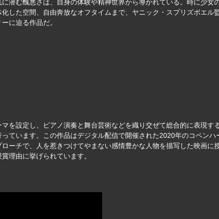
底に潜む醜悪さは、自身の体験や精神世界から導かれている。時に少女
体化した空間、自由奔放なオフタイムまで、ヤニック・スプリズボエル
リーに迫る作品だ。
ーマを設定し、ピアノ演奏と舞台芸術などを織り交ぜて総合的に表現す
っています。この作品はデジタル配信で開催された2020年のコペン
プローチで、人を惹きつけてやまない感情豊かな人物を描写した映画に
授賞理由に挙げられています。