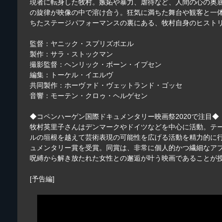
現者に転身した牧村。嫉妬や暴力、虐待など、人間の心の奥
の旋律が映像の中で溶け合う。狂気に満ちた舞台や観客と一
ちたステージパフォーマンスの裏にある、牧村自身のヒスト
監督：ヤニック・スプリズボエル
製作：サラ・ストックマン
撮影監督：ヘンリック・ボーン・イプセン
編集：トーケル・イエルヴ
共同製作：ホーヴァド・ヴェットランド・ゴッセ
音響：モーテン・クロゥ・ヘルゲセン
◆コペンハーゲン国際ドキュメンタリー映画祭2020で注目◆
牧村英里子さんはデンマークやドイツなどを中心に活動。テ
ルの垣根を越えて芸術表現の可能性を広げる活動を精力的に行
ュメンタリー賞を受賞。同賞は、非常に個人的かつ繊細なア
呪縛から解き放たれた女性との邂逅が叶う映画であることが
[予告編]