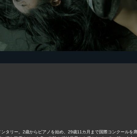
ンタリー。2歳からピアノを始め、29歳11カ月まで国際コンクールを