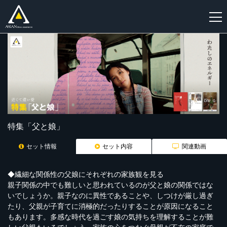
新
規
登
録
特集「父と娘」
セット情報
セット内容
関連動画
◆繊細な関係性の父娘にそれぞれの家族観を見る
親子関係の中でも難しいと思われているのが父と娘の関係ではな
いでしょうか。親子なのに異性であることや、しつけが厳し過ぎ
たり、父親が子育てに消極的だったりすることが原因になること
もあります。多感な時代を過ごす娘の気持ちを理解することが難