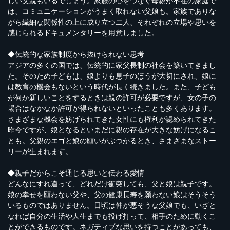
しい父親もいるでしょう。家族の心をつなぐ母親が不在の家庭で
は、コミュニケーションがうまく取れない父娘も。家族でありな
がら繊細な関係性の上に成り立つ二人、それぞれの立場や思いを
感じられるドキュメンタリーを用意しました。
◆伝統的な家族制度から抜けられない思考
アジアの多くの国では、伝統的に家父長制の社会を築いてきまし
た。そのため子どもは、娘よりも息子のほうが大切にされ、娘に
は教育の機会もないという時代が長く続きました。また、子ども
が何か新しいことをするときは親の許可が必要ですが、女の子の
場合はなかなか許可が得られないといったことも多くあります。
さまざまな機会を妨げられてきた女性にも権利が認められてきた
昨今ですが、娘となるといまだに親の存在が大きな妨げになるこ
とも。父親のエゴと娘の願いがぶつかるとき、さまざまなストー
リーが生まれます。
◆親子だからこそ通じる思いと伝わる愛情
どんなにすれ違って、どれだけ衝突しても、父と娘は親子です。
娘の幸せを願わない父や、父の健康長寿を願わない娘はそうそう
いるものではありません。日頃は仲が悪そうな父娘でも、いざと
なれば自分の生活や人生までも投げ打って、相手のために動くこ
とができるものです。ネガティブな思いを持つことがあっても、