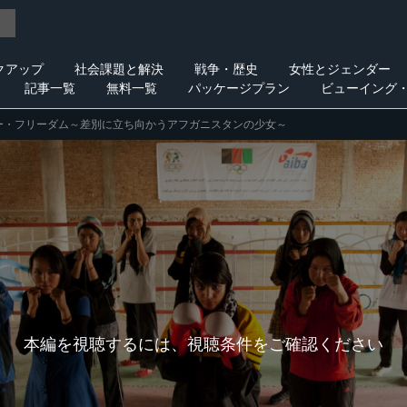
クアップ
社会課題と解決
戦争・歴史
女性とジェンダー
記事一覧
無料一覧
パッケージプラン
ビューイング
ー・フリーダム～差別に立ち向かうアフガニスタンの少女～
本編を視聴するには、視聴条件をご確認ください