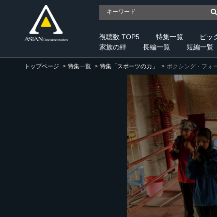
視聴数 TOP5
特集一覧
ピッ
家族の絆
長編一覧
短編一覧
トップページ
特集一覧
特集「スポーツの力」
ボクシング・フォ