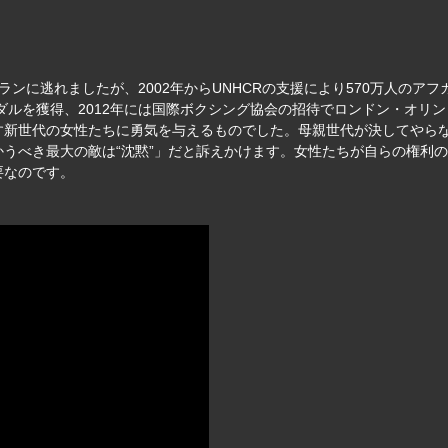
ンに逃れましたが、2002年からUNHCRの支援により570万人のアフ
メダルを獲得、2012年には国際ボクシング協会の招待でロンドン・オリ
す新世代の女性たちに勇気を与えるものでした。母親世代が決してやら
うべき最大の敵は“沈黙”」だと訴えかけます。女性たちが自らの権利
要なのです。