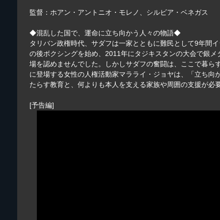
監督：ホアン・アントニオ・モレノ、シルビア・ベネガス
◆混乱した国で、運命に立ち向かう人々の物語◆
タリバン政権時代、サダフは一家とともに難民として9年間イラ
の後ボクシングを始め、2011年にタジキスタンの大会で銀
場を認めませんでした。しかしサダフの奮闘は、ここで暮ら
に登場する女性の人権活動家マラライ・ジョヤは、「立ち向か
たらす教育と、何よりも本人を支える家族や周囲の支援が必
[予告編]