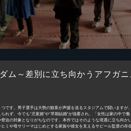
ダム～差別に立ち向かうアフガニ
１つです。男子選手は大勢の観客が声援を送るスタジアムで闘いますが
られず、今でも“児童婚”や“早期結婚”が強要され、「女性は家の中で
や脅迫の対象となりがちなのです。本作ではそのような境遇に立ち向か
ラヒミや母サリーマはじめとする家族や彼女を支えるサビール監督の存