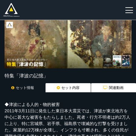
新
規
登
録
特集「津波の記憶」
セット情報
セット内容
関連動画
◆津波による人的・物的被害
2011年3月11日に発生した東日本大震災では、津波が東北地方を
中心に甚大な被害をもたらしました。死者・行方不明者は約2万人
に上り、特に宮城県、岩手県、福島県で壊滅的な打撃を受けまし
た。家屋約12万棟が全壊し、インフラも寸断され、多くの住民が