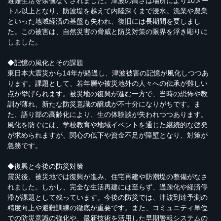
避難生活を余儀なくされました。津波の高さは場所により10メー
トル以上となり、防波堤を越えて内陸深くまで浸水。漁業や農業
といった地域経済の基盤も失われ、復旧には長期間を要しまし
た。この被害は、自然災害の脅威と防災対策の限界を浮き彫りに
しました。
◆記憶の風化とその課題
東日本大震災から14年が経過し、津波被害の記憶が風化しつつあ
ります。課題として、若年層や被災地外の人々への伝承が難しい
点が挙げられます。被災地の復興が進む一方で、当時の恐怖や教
訓が薄れ、新たな防災意識の醸成が不十分になりがちです。ま
た、語り部の高齢化により、生の体験談が失われつつあります。
風化を防ぐには、学校教育や地域イベントを通じた継続的な啓発
が求められますが、関心の低下や資金不足が障壁となり、対策が
急務です。
◆復興と今後の防災対策
震災後、被災地では復興が進み、住宅再建や防潮堤の整備がなさ
れました。しかし、完全な生活再建には至らず、過疎化や経済停
滞が課題として残っています。今後の防災では、津波到達予測の
精度向上や避難訓練の徹底が重要です。また、コミュニティ単位
での防災意識の強化や、最新技術を活用した早期警報システムの