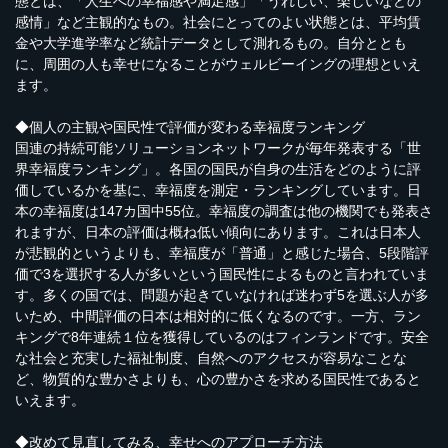
態とは、「人生への幸福感や満足感」「うれしい、楽しいなどの
感情」など主観的なもの。社会にとってのよい状態とは、平均賃
金や大学進学率など統計データとして測れるもの。自分ととも
に、周囲の人も幸せになることがウェルビーイングの理想といえ
ます。
◆個人の主観や国民性で評価が変わる幸福度ランキング
国連の持続可能ソリューションネットワークが毎年発表する「世
界幸福度ランキング」。各国の国民が自身の生活をどのように評
価しているかを基に、幸福度を測定・ランキングしています。日
本の幸福度は147カ国中55位。幸福度の調査は他の機関でも発表さ
れますが、日本の評価は概ね低い傾向にあります。これは日本人
が悲観的というよりも、幸福度が「普通」と感じた場合、5段階評
価で3を選択する人が多いという国民性によるものと言われていま
す。多くの国では、問題が起きていなければ迷わず5を選ぶ人が多
いため、中間評価の日本は相対的に低くなるのです。一方、ラン
キングで8年連続１位を獲得しているのはフィンランドです。安全
な社会と充実した福祉制度、自然へのアクセスが容易なことな
ど、物質的な豊かさよりも、心の豊かさを求める国民性であると
いえます。
◆改めて見直してみる、幸せへのアプローチ方法