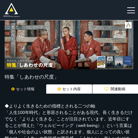
新
規
登
録
特集「しあわせの尺度」
セット情報
セット内容
関連動画
◆よりよく生きるための指標とされる二つの軸
「人生100年時代」と形容されることがある現代、長く生きるだけ
でなく「よりよく生きる」ことが注目されています。近年目にす
ることが増えた「ウェルビーイング（well-being）」という言葉は
「個人や社会のよい状態」と訳されます。個人にとっての良い状