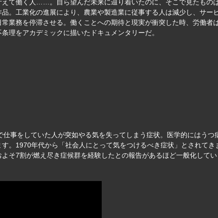
叶えて働く人……。自ら望んだ未来に辿り着いたのに、そこで見たもの
作品。工業化の進展により、農業や製造業に従事する人は減少し、サー
常業務を停滞させる。働くことへの期待と現実が衝突した時、労働者は
不条理をアカデミックに描いたドキュメンタリーだ。
ョンで仕事をしていた人が突如やる気を失ってしまう症状。医学的にはう
す。1970年代から「社会人にとって気をつけるべき症状」とされてきま
およそ7割が燃え尽き症候群を経験したとの報告があるほど一般化してい