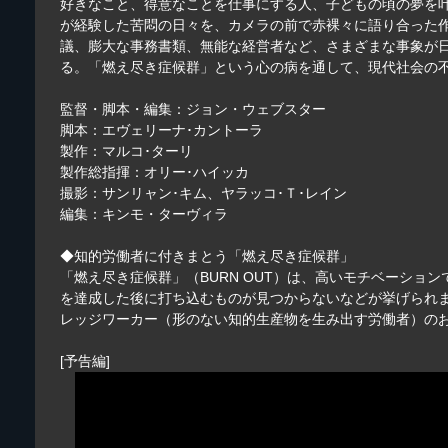
好きなこと、得意なことを仕事にする人、子どもの頃の夢を
が経験した苦悶の日々を、カメラの前で赤裸々に語り合った
議、膨大な事務書類、無能な経営者など、さまざまな事象が日
る。「燃え尽き症候群」という心の病を通して、現代社会の
監督・脚本・編集：ジョン・ウェブスター
脚本：エヴェリーナ･カントーラ
製作：マルコ･ターリ
製作総指揮：オリー･ハイッカ
撮影：サンリャン･キム、ヤラッコ･Ｔ･レイン
編集：キンモ・ターヴィラ
◆知的労働者に付きまとう「燃え尽き症候群」
「燃え尽き症候群」（BURN OUT）は、高いモチベーシ
を達成した後に打ち込むものが見つからないなどが挙げられま
レッジワーカー（形のない知的生産物を生み出す労働者）の
[予告編]