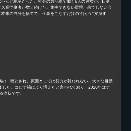
は不安と絶望だった。社会の最前線で働く6人の男女が、自身
ビス業従事者が増え続けた。集中できない環境、果てしない会
本来の自分を捨てて、仕事をこなすだけの“何か”に変身す
つ病の一種とされ、原因としては努力が報われない、大きな目標
した。コロナ禍により増えたと言われており、2020年はナ
る症状です。