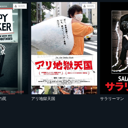
¥495
¥495
の罠
アリ地獄天国
サラリーマン