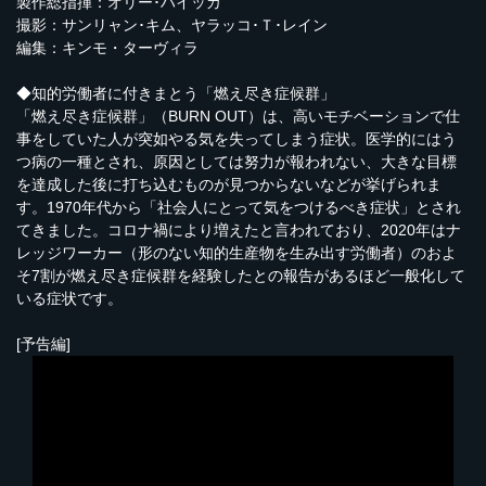
製作総指揮：オリー･ハイッカ
撮影：サンリャン･キム、ヤラッコ･Ｔ･レイン
編集：キンモ・ターヴィラ
◆知的労働者に付きまとう「燃え尽き症候群」
「燃え尽き症候群」（BURN OUT）は、高いモチベーションで仕
事をしていた人が突如やる気を失ってしまう症状。医学的にはう
つ病の一種とされ、原因としては努力が報われない、大きな目標
を達成した後に打ち込むものが見つからないなどが挙げられま
す。1970年代から「社会人にとって気をつけるべき症状」とされ
てきました。コロナ禍により増えたと言われており、2020年はナ
レッジワーカー（形のない知的生産物を生み出す労働者）のおよ
そ7割が燃え尽き症候群を経験したとの報告があるほど一般化して
いる症状です。
[予告編]