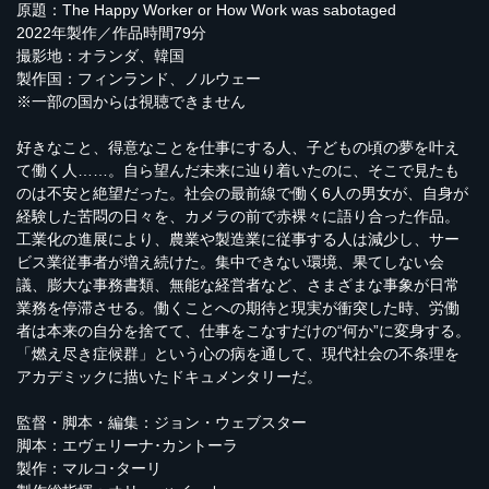
原題：The Happy Worker or How Work was sabotaged
2022年製作／作品時間79分
撮影地：オランダ、韓国
製作国：フィンランド、ノルウェー
※一部の国からは視聴できません
好きなこと、得意なことを仕事にする人、子どもの頃の夢を叶え
て働く人……。自ら望んだ未来に辿り着いたのに、そこで見たも
のは不安と絶望だった。社会の最前線で働く6人の男女が、自身が
経験した苦悶の日々を、カメラの前で赤裸々に語り合った作品。
工業化の進展により、農業や製造業に従事する人は減少し、サー
ビス業従事者が増え続けた。集中できない環境、果てしない会
議、膨大な事務書類、無能な経営者など、さまざまな事象が日常
業務を停滞させる。働くことへの期待と現実が衝突した時、労働
者は本来の自分を捨てて、仕事をこなすだけの“何か”に変身する。
「燃え尽き症候群」という心の病を通して、現代社会の不条理を
アカデミックに描いたドキュメンタリーだ。
監督・脚本・編集：ジョン・ウェブスター
脚本：エヴェリーナ･カントーラ
製作：マルコ･ターリ