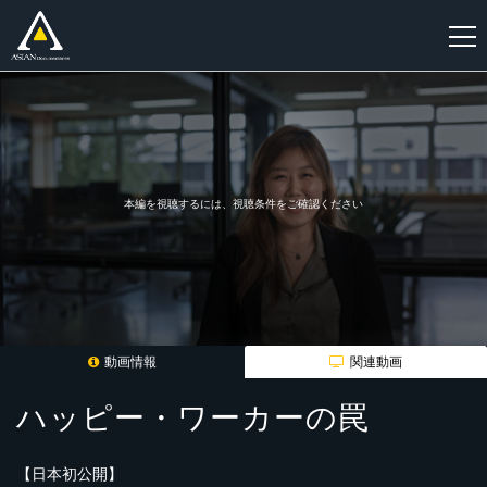
新
規
登
録
本編を視聴するには、視聴条件をご確認ください
動画情報
関連動画
ハッピー・ワーカーの罠
【日本初公開】