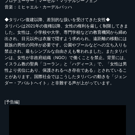
プロデューサー：マーセル・マッテルジーフェン
音楽：ミヒャエル・カーデルバッハ
◆タリバン復建以降、差別的な扱いを受けてきた女性◆
タリバンは2021年の復権以降、女性の権利を厳しく制限してきま
した。女性は、小学校や大学、専門学校などの教育機関から締め
出され、目元以外は衣服で隠すよう求められ、遠距離の移動には
親族の男性の同伴が必要です。公園やプールなどへの立ち入りも
禁止され、最もシンプルな自由さえも奪われました。またタリバ
ンは、女性が非政府組織（NGO）で働くことを禁止。背景には、
イスラム教の聖典「コーラン」と「ハディース」で、「女性は男
性より劣位にあり、保護されるべき存在である」とされているこ
とがあります。国際社会ではこうしたタリバンの動きを「ジェン
ダー・アパルトヘイト」と非難する声が上がっています。
[予告編]