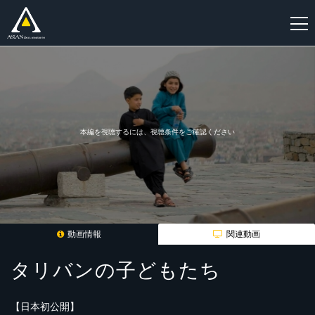
新
規
登
録
本編を視聴するには、視聴条件をご確認ください
動画情報
関連動画
タリバンの子どもたち
【日本初公開】