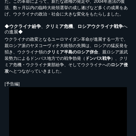
た。この革命によって、新たな政権の発足や、2004年憲法の復
活、数ヶ月以内の臨時大統領選挙の成し遂げなど多くの成果をあ
げ、ウクライナの政治・社会に大きな変化をもたらしました。
◆
ウクライナ紛争
、
クリミア危機
、
ロシアウクライナ戦争
へ
の進展◆
ウクライナの政変となるユーロマイダン革命が進展する一方で、
親ロシア派のヤヌコーヴィチ大統領の失脚は、ロシアの猛反発を
招き、ウクライナ領の
クリミア半島のロシア併合
、親ロシア派武
装勢力によるドンバス地方での戦争勃発（
ドンバス戦争
）、クリ
ミア危機・ウクライナ東部紛争、そしてウクライナへの
ロシア侵
攻
へとつながっていきました。
[予告編]