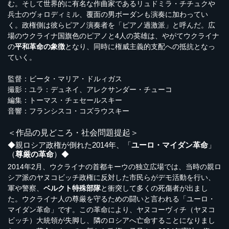
む。そして世界的に有名な作曲家であるリュドミラ・チチュクや
兵士のヴォロディミル、覆面の男ボーダンも演奏に加わってい
く。政権側は彼らピアノ演奏者を「ピアノ過激派」と呼んだ。広
場のウクライナ国旗色のピアノと4人の英雄は、やがてウクライナ
の
平和革命の象徴
となり、同時に権威主義的支配への抵抗となっ
ていく。
監督：ビータ・マリア・ドルィガス
撮影：ユラ：デュネイ、アレクサンダー・チューコ
編集：トーマス・チェセールスキー
音響：フランシスコ・コズラウスキー
＜作品の見どころ・社会問題提起＞
◆親ロシア政権が倒れた2014年、「
ユーロ・マイダン革命
」
（
尊厳の革命
）◆
2014年2月、ウクライナの首都キーウの独立広場では、当時の親ロ
シア派のヤヌコビッチ政権に反対した市民らがデモ活動を行い、
軍や警察、
ベルクト特殊部隊
と衝突して多くの死傷者が出まし
た。ウクライナ人の尊厳を守るための闘いと言われる「ユーロ・
マイダン革命」です。この革命により、ヤヌコーヴィチ（ヤヌコ
ビッチ）大統領が失脚し、隣のロシアへ亡命することになりまし