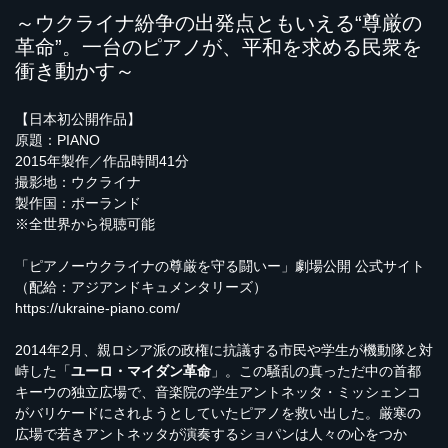
～ウクライナ紛争の出発点ともいえる“尊厳の
革命”。一台のピアノが、平和を求める民衆を
衝き動かす～
【日本初公開作品】
原題：PIANO
2015年製作／作品時間41分
撮影地：ウクライナ
製作国：ポーランド
※全世界から視聴可能
「ピアノーウクライナの尊厳を守る闘いー」劇場公開 公式サイト
（配給：アジアンドキュメンタリーズ）
https://ukraine-piano.com/
2014年2月、親ロシア派の政権に抗議する市民や学生が機動隊と対
峙した「
ユーロ・マイダン革命
」。この騒乱の真っただ中の首都
キーウの独立広場で、音楽院の学生アントネッタ・ミッシェンコ
がバリケードにされようとしていたピアノを救い出した。厳寒の
広場で若きアントネッタが演奏するショパンは人々の心をつか