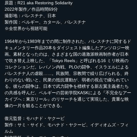
原題：R21 aka Restoring Solidarity
2022年製作／作品時間69分
撮影地：パレスチナ、日本
製作国：ベルギー、カタール、パレスチナ
※全世界から視聴可能
1964年から1983年までの間に制作された、パレスチナに関するド
キュメンタリー作品20本をダイジェスト編集したアンソロジー映
画。素材となったのは、さまざまな国の過激派映画制作者が日本
で吹き替え上映した、「Tokyo Reels」と呼ばれる16 ミリ映画の
コレクションだ。レバノン内戦、PLOの闘争、イスラエルによる
パレスチナ人の虐殺……。民族間、宗教間で繰り広げられる、終
わりのない戦いと、民衆の抵抗運動が、弱者の視点で綴られてい
る。彼らの闘争は、日本で武力闘争を標榜する新左翼主義者たち
の共感を呼んだ。ベルギーの芸術学院KASKによる『不完全なアー
カイブへ：東京リール』のリサーチを通じて実現した、貴重な映
像の一片を観ることができる。
復元監督：モハナド・ヤクービ
製作：サミ・サイド、モハナド・ヤクービ、イディオムズ・フィ
ルム