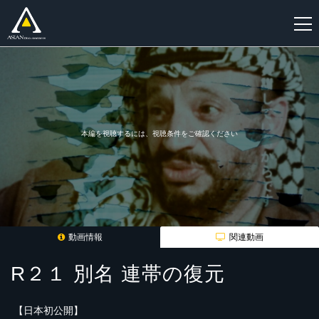
新
規
登
録
本編を視聴するには、視聴条件をご確認ください
動画情報
関連動画
R２１ 別名 連帯の復元
【日本初公開】