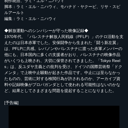
制作統括、ラミ・エル・ニハウィ
脚本：ラミ・エル・ニハウィ、モハナド・ヤクービ、リサ・スピ
ルアールト
編集：ラミ・エル・ニハウィ
◆解放運動へのシンパシーが守った映像記録◆
1970年代、「パレスチナ解放人民戦線（PFLP）」のテロ活動を支
えたのは日本赤軍でした。安保闘争から生まれた「闘う新左翼」
は、PFLPに共感。レバノンやパレスチナに渡った赤軍メンバーの
他にも、日本国内に多くの支援者がおり、パレスチナの映像作品
がいくつも上映され、大切に保管されてきました。「Tokyo Reel
s」は、反ユダヤ主義との批判を受け、ドイツの国際芸術祭「ドク
メンタ」で上映中止騒動が起きた作品です。中止には至らなかっ
たものの、芸術に対する検閲行為が許されるのか、アーカイブ資
料や記録映像がプロパガンダとして使われる可能性はないのかな
ど、結果としてさまざまな問題を提起することになりました。
[予告編]