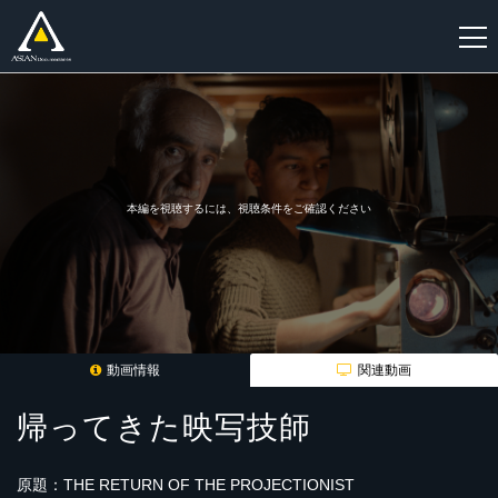
新
規
登
録
本編を視聴するには、視聴条件をご確認ください
動画情報
関連動画
帰ってきた映写技師
原題：THE RETURN OF THE PROJECTIONIST