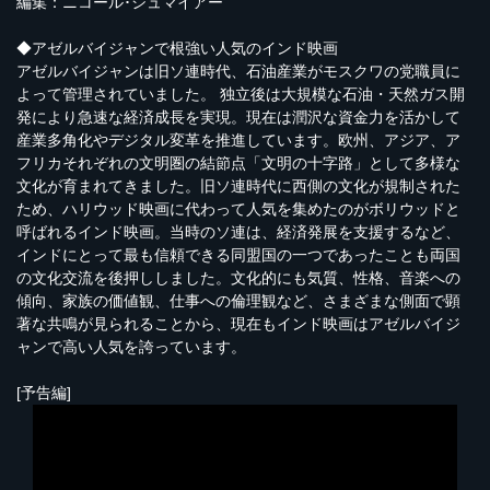
編集：ニコール･シュマイアー
◆アゼルバイジャンで根強い人気のインド映画
アゼルバイジャンは旧ソ連時代、石油産業がモスクワの党職員に
よって管理されていました。 独立後は大規模な石油・天然ガス開
発により急速な経済成長を実現。現在は潤沢な資金力を活かして
産業多角化やデジタル変革を推進しています。欧州、アジア、ア
フリカそれぞれの文明圏の結節点「文明の十字路」として多様な
文化が育まれてきました。旧ソ連時代に西側の文化が規制された
ため、ハリウッド映画に代わって人気を集めたのがボリウッドと
呼ばれるインド映画。当時のソ連は、経済発展を支援するなど、
インドにとって最も信頼できる同盟国の一つであったことも両国
の文化交流を後押ししました。文化的にも気質、性格、音楽への
傾向、家族の価値観、仕事への倫理観など、さまざまな側面で顕
著な共鳴が見られることから、現在もインド映画はアゼルバイジ
ャンで高い人気を誇っています。
[予告編]