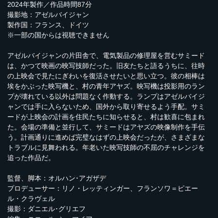
2024年製作／作品時間87分
撮影地：アゼルバイジャン
製作国：フランス、ドイツ
※一部の国からは視聴できません
アゼルバイジャンの片田舎で、電気製品の修理屋を営むサミード
は、かつて映画の映写技師だった。旧友たちと語るうちに、往時
の上映会で見たにぎわいを復活させたいと思い立つ。彼の相棒は
埃をかぶった映写機と、村の青年アヤズ。映写機は投影用のラン
プが壊れている以外は問題なく作動する。ランプはアゼルバイジ
ャンでは手に入らないため、国外から取り寄せるよう手配。サミ
ードが上映会の計画を住民たちに知らせると、村は歓喜に包まれ
た。会場の準備と並行して、サミードはアヤズの映像制作を手伝
う。計画通りに進めば完璧なはずの上映会だったが、さまざまな
トラブルに見舞われる。年老いた映写技師の不屈のチャレンジを
追った作品だ。
監督、脚本：オルハン･アガザデ
プロデューサー：リノ・レッティンガー、フランソワ＝ピエー
ル・クラヴェル
撮影：ダニエル･グリエフ