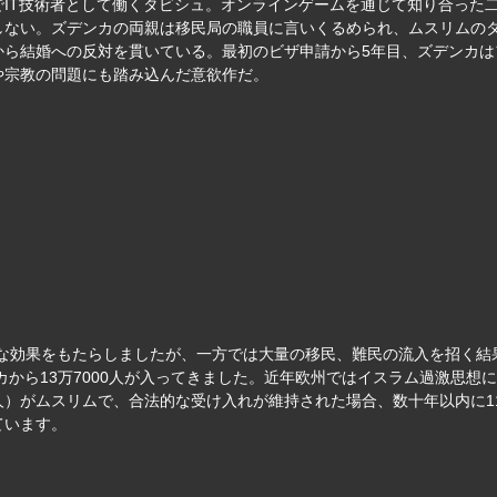
IT技術者として働くタビシュ。オンラインゲームを通じて知り合った
しない。ズデンカの両親は移民局の職員に言いくるめられ、ムスリムの
から結婚への反対を貫いている。最初のビザ申請から5年目、ズデンカ
や宗教の問題にも踏み込んだ意欲作だ。
きな効果をもたらしましたが、一方では大量の移民、難民の流入を招く結
カから13万7000人が入ってきました。近年欧州ではイスラム過激思
0万人）がムスリムで、合法的な受け入れが維持された場合、数十年以内に
ています。