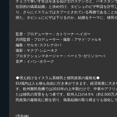
チェコで車いす生活を送る会計士のズデンカと、パキスタンで
住目的の偽装結婚」と決め付け、タビシュのビザ申請を許可
り、さらにイスラムではタブーとされている再婚であること
得た。タビシュにビザは下りるのか。結婚をテーマに、移民
監督・プロデューサー：カトリーナ･ヘイガー
共同監督・プロデューサー・撮影：アサド･ファルキ
編集：サルカ･スクレナロバ
撮影：ヤクブ･シムーネク
プロダクションマネージャー：ペートラ･ゼリンコーバ
音声：イバン･ホラーク
◆増え続けるイスラム系移民と移民政策の厳格化◆
EU域内は人も物も自由に行き来ができます。経済発展に大
す。欧州難民危機では2015年の上半期だけで、中東やアフリ
たは移民の背景をもつ者です。欧州人口の4.9％（約2,50
民政策の厳格化に舵を切り、偽装結婚の取り締まりも強化し
[予告編]