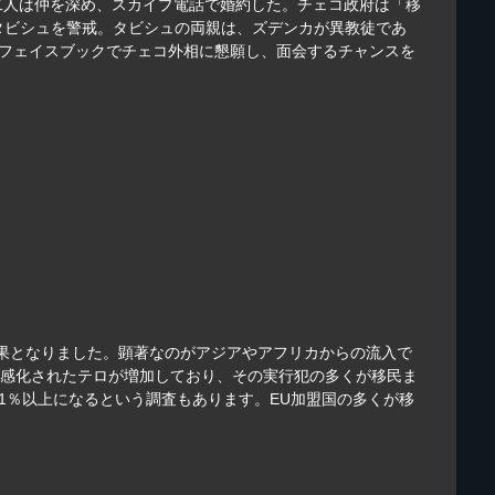
二人は仲を深め、スカイプ電話で婚約した。チェコ政府は「移
タビシュを警戒。タビシュの両親は、ズデンカが異教徒であ
はフェイスブックでチェコ外相に懇願し、面会するチャンスを
果となりました。顕著なのがアジアやアフリカからの流入で
想に感化されたテロが増加しており、その実行犯の多くが移民ま
11％以上になるという調査もあります。EU加盟国の多くが移