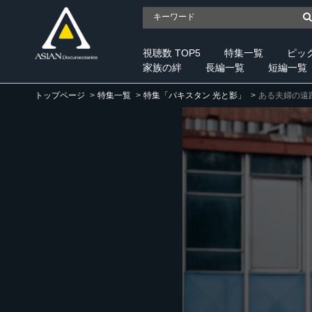
視聴数 TOP5
特集一覧
ピッ
家族の絆
長編一覧
短編一覧
トップページ
特集一覧
特集「パキスタン 光と影」
ある夫婦の遠