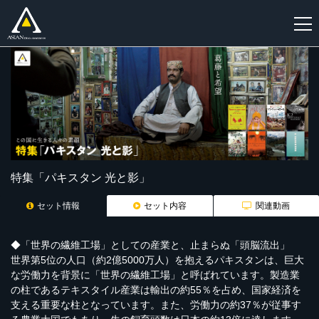
新
規
登
録
特集「パキスタン 光と影」
セット情報
セット内容
関連動画
◆「世界の繊維工場」としての産業と、止まらぬ「頭脳流出」
世界第5位の人口（約2億5000万人）を抱えるパキスタンは、巨大
な労働力を背景に「世界の繊維工場」と呼ばれています。製造業
の柱であるテキスタイル産業は輸出の約55％を占め、国家経済を
支える重要な柱となっています。また、労働力の約37％が従事す