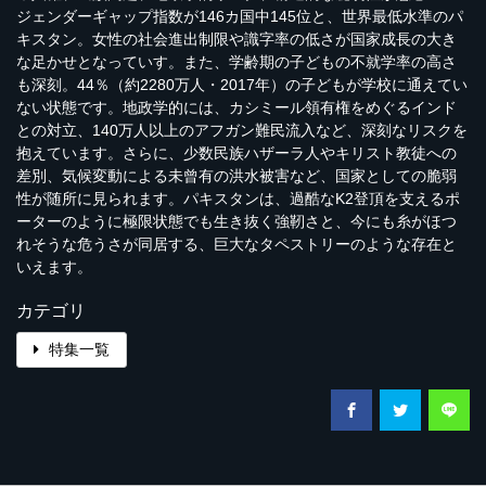
ジェンダーギャップ指数が146カ国中145位と、世界最低水準のパ
キスタン。女性の社会進出制限や識字率の低さが国家成長の大き
な足かせとなっていす。また、学齢期の子どもの不就学率の高さ
も深刻。44％（約2280万人・2017年）の子どもが学校に通えてい
ない状態です。地政学的には、カシミール領有権をめぐるインド
との対立、140万人以上のアフガン難民流入など、深刻なリスクを
抱えています。さらに、少数民族ハザーラ人やキリスト教徒への
差別、気候変動による未曾有の洪水被害など、国家としての脆弱
性が随所に見られます。パキスタンは、過酷なK2登頂を支えるポ
ーターのように極限状態でも生き抜く強靭さと、今にも糸がほつ
れそうな危うさが同居する、巨大なタペストリーのような存在と
いえます。
カテゴリ
特集一覧