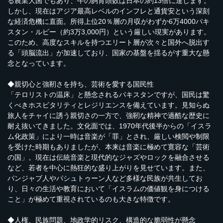
る農業大国でもあり、牛の飼育頭数は日本の約13倍に達します。
しかし、現在はアジア最高レベルのインフレと通貨安という深刻
な経済危機に直面。所得上位20％層の月収がわずか6万4000パキ
スタン・ルピー（約3万3,000円）という厳しい現実があります。
このため、高度なスキルを持つエリート層が次々と国外へ脱出す
る「頭脳流出」が加速しており、国家の基盤を揺るがす重大な懸
念となっています。
◆親切心と強靭さを持ち、芸術を愛する国民性
「テロリストの温床」と懸念されるパキスタンですが、国民は驚
くべきホスピタリティとレジリエンスを備えています。見知らぬ
旅人をチャイに誘う親切さの一方で、強靭な精神で過酷な歴史に
耐え抜いてきました。文化面では、1970年代後半からの「イスラ
ム化政策」により一時は音楽が「罪」とされ、厳しい検閲や制限
を受けた時期もありましたが、本来は音楽に極めて寛容な「芸術
の国」。現在は伝統音楽と現代的なジャズやロックを融合させる
など、若者を中心に熱狂的な盛り上がりを見せています。また、
パンジャブ人やパシュトゥーン人など多様な民族が共生してお
り、日々の生活や教育において「イスラムの価値観を身につける
こと」が極めて重視されているのも大きな特徴です。
◆人権、民族問題、地政学的リスク、構造的な脆弱性が懸念