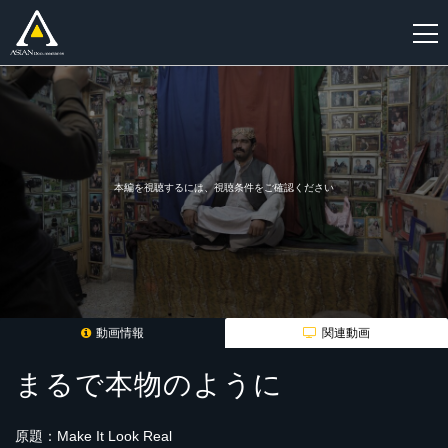
新
規
登
録
本編を視聴するには、視聴条件をご確認ください
動画情報
関連動画
まるで本物のように
原題：Make It Look Real