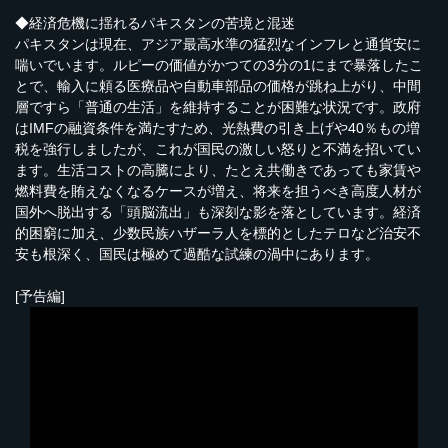
◆経済危機に揺れるパキスタンの苦境と混迷
パキスタンは現在、アジア最高水準の猛烈なインフレと通貨安に
喘いでいます。ルピーの価値がかつての3分の1にまで暴落したこ
とで、輸入に頼る医療品や自動車部品の価格が跳ね上がり、中間
層ですら「普通の生活」を維持することが困難な状況です。政府
はIMFの融資条件を満たすため、光熱費の引き上げや40％もの増
税を強行しましたが、これが国民の激しい怒りと不満を招いてい
ます。生活コストの高騰により、たとえ共働きであっても家賃や
燃料費を賄えなくなるケースが増え、将来を担うべき高度人材が
国外へ脱出する「頭脳流出」も深刻な影を落としています。経済
的困窮に加え、少数民族ハザーラ人を標的としたテロなど治安不
安も根深く、国民は極めて過酷な試練の渦中にあります。
[予告編]