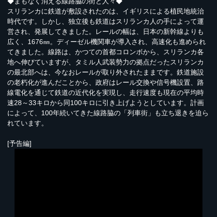
◆まもなく消える線路脇の街と人々◆
スリランカに鉄道が敷設されたのは、イギリスによる植民地統治
時代です。しかし、独立後も鉄道はスリランカ人の手によって運
営され、発展してきました。レールの幅は、日本の新幹線よりも
広く、1676㎜。ディーゼル機関車が導入され、高速化も進められ
てきました。線路は、かつての首都コロンボから、スリランカ各
地へ伸びていますが、タミル人武装勢力の拠点だったスリランカ
の最北部へは、今なおレールが取り外されたままです。鉄道施設
の老朽化が進んだことから、政府はレール交換や信号機設置、路
線電化を通じて鉄道の近代化を実現し、走行速度も現在の平均時
速28～33キロから同100キロに引き上げようとしています。計画
によって、100年続いてきた線路脇の「列車街」も立ち退きを迫ら
れています。
[予告編]