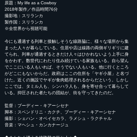
原題：My life as a Cowboy
2018年製作／作品時間76分
撮影地：スリランカ
製作国：スリランカ
※全世界から視聴可能
今にも通過する列車と接触しそうな線路脇に、様々な場所から集
まった人々が暮らしている。住居や店は線路の両側ギリギリに建
てられ、列車が通過するときだけ人々はひかれないよう上手に身
をかわす。数世代にわたり住み続けている家族もいる。自ら望ん
でここにいる人もいれば、そうでない人もいる。他に行くところ
がどこにもないからだ。政府はここの住所を「ヤギ小屋」と名づ
けた。近くの施設でヤギが食肉処理されるからだという。しかし
ここでは、タミル人も、シンハラ人も、身を寄せ合って暮らして
いる。抑圧された者たちの団結が、街を守ってきたのだ。
監督：ブーディー・キアーシセナ
脚本：スベンドリニ・カクチ、ブーディー・キアーシセナ
撮影：シェハン・オベイセカラ、ラメシュ・ラクチャル
音楽：マヘシュ・カンカナージュ