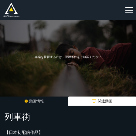
新
規
登
録
本編を視聴するには、視聴条件をご確認ください
動画情報
関連動画
列車街
【日本初配信作品】