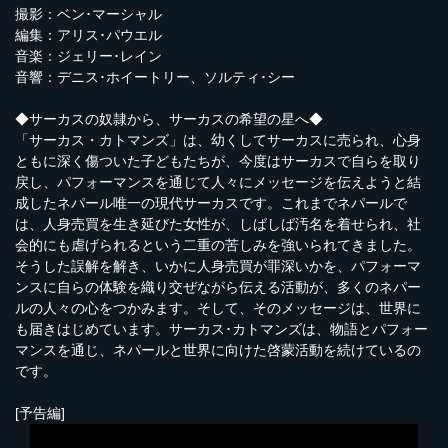
撮影：ベン･マーシャル
編集：アリス･パウエル
音楽：ジェリー･レイン
音響：デニス･ホイートリー、ソルティ･シー
◆サーカスの奴隷から、サーカスの希望の星へ◆
「サーカス・カトマンズ」は、幼くしてサーカスに売られ、心身
ともに深く傷ついた子どもたちが、今度はサーカスで自らを取り
戻し、パフォーマンスを通じて人々にメッセージを伝えようと結
成したネパール唯一の現代サーカスです。これまでネパールで
は、人身売買を生き延びた女性が、しばしば汚名を着せられ、社
会的にも虐げられるという二重の苦しみを強いられてきました。
そうした誤解を解き、いかに人身売買が罪深いかを、パフォーマ
ンスに自らの体験を織り交ぜながら伝える活動が、多くのネパー
ルの人々の心をつかみます。そして、そのメッセージは、世界に
も届きはじめています。サーカス･カトマンズは、物語とパフォー
マンスを通じ、ネパールと世界に向けた啓蒙活動を続けているの
です。
[予告編]