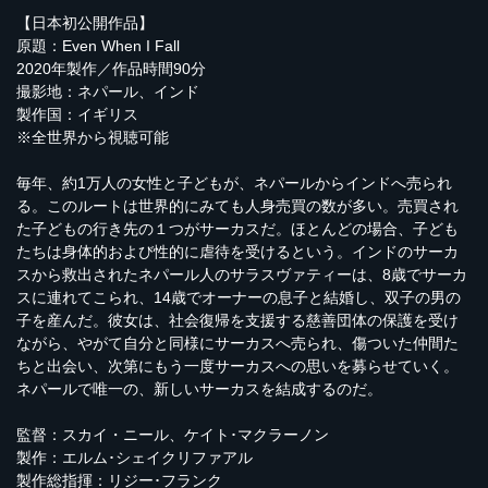
【日本初公開作品】
原題：Even When I Fall
2020年製作／作品時間90分
撮影地：ネパール、インド
製作国：イギリス
※全世界から視聴可能
毎年、約1万人の女性と子どもが、ネパールからインドへ売られ
る。このルートは世界的にみても人身売買の数が多い。売買され
た子どもの行き先の１つがサーカスだ。ほとんどの場合、子ども
たちは身体的および性的に虐待を受けるという。インドのサーカ
スから救出されたネパール人のサラスヴァティーは、8歳でサーカ
スに連れてこられ、14歳でオーナーの息子と結婚し、双子の男の
子を産んだ。彼女は、社会復帰を支援する慈善団体の保護を受け
ながら、やがて自分と同様にサーカスへ売られ、傷ついた仲間た
ちと出会い、次第にもう一度サーカスへの思いを募らせていく。
ネパールで唯一の、新しいサーカスを結成するのだ。
監督：スカイ・ニール、ケイト･マクラーノン
製作：エルム･シェイクリファアル
製作総指揮：リジー･フランク