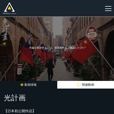
新
規
登
録
本編を視聴するには、視聴条件をご確認ください
動画情報
関連動画
光計画
【日本初公開作品】