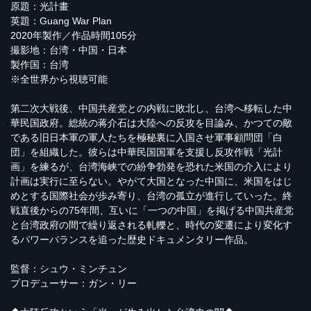
原題：光計畫
英題：Guang War Plan
2020年製作／作品時間105分
撮影地：台湾・中国・日本
製作国：台湾
※全世界から視聴可能
第二次大戦後、中国共産党との内戦に敗北し、台湾へ移転した中
華民国政府。総統の蒋介石は大陸への反攻を目論み、かつての敵
である旧日本軍の軍人たちを極秘裏に入国させ軍事顧問団「白
団」を組織した。彼らは中華民国国軍を支援し反攻作戦「光計
画」を練るが、台湾海峡での紛争勃発を恐れた米国の介入により
計画は実行に至らない。やがて大国となった中国に、米国をはじ
めとする国際社会が歩み寄り、台湾の孤立が進行していった。終
戦直後からの75年間、互いに「一つの中国」を掲げる中国共産党
と台湾政府の間で繰り返される軋轢と、時代の変遷により変化す
るパワーバランスを追った歴史ドキュメンタリー作品。
監督：シュウ・ミンチュン
プロデューサー：ガン・リー