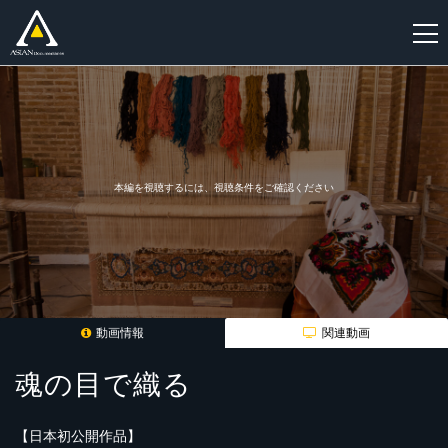
新
規
登
録
本編を視聴するには、視聴条件をご確認ください
動画情報
関連動画
魂の目で織る
【日本初公開作品】