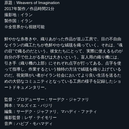
原題：Weavers of Imagination
2017年製作／作品時間21分
撮影地：イラン
製作国：イラン
※全世界から視聴可能
鮮やかな糸巻きや、織りあがった作品が並ぶ工房で、目の不自由
なイランの織工たちが色鮮やかな絨毯を織っていく。それは、“魂
の目”で織るのだという。彼女たちにとって、実際に使えるものが
自分の手で仕上がる喜びは大きいという。盲人用の織り機には、
引き手（織り機の上部）にそれぞれ点字が打ってある。点字を使
って指導し、作業するという独特の方法で絨毯を織り上げている
のだ。視覚障がい者がイラン社会においてより良い生活を送るた
めの大切なコミュニティとなっている工房の様子を記録したショ
ートドキュメンタリー。
監督・プロデューサー：サーデク・ジャファリ
脚本：マルズィエ・バジリ
編集：サーデク・ジャファリ、マハディ・ファティ
撮影監督：レザ・テイモリー
音声：ハビブ・モハマディ