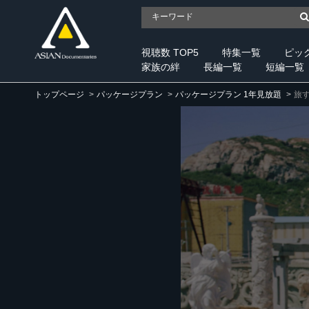
視聴数 TOP5
特集一覧
ピッ
家族の絆
長編一覧
短編一覧
トップページ
パッケージプラン
パッケージプラン 1年見放題
旅