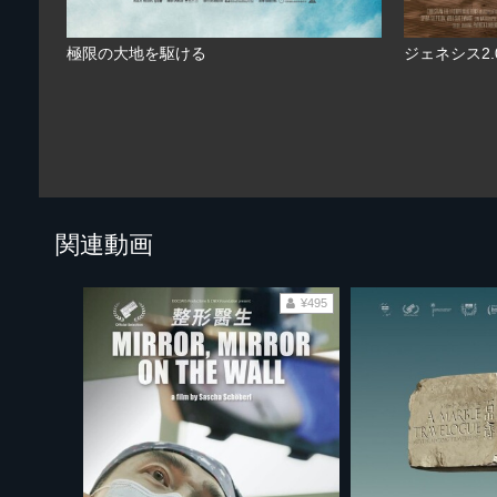
極限の大地を駆ける
ジェネシス2
関連動画
¥495