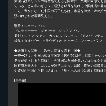
大理石はギリシャの特産品であると同時に、文明の象徴でも
ている。どん底のギリシャ経済と成長を続ける中国経済の差
一方、豊かになった中国の石工たちは、市場を海外に求め始
済のねじれが垣間見える。
監督：ショーン･ワン
プロデューサー：ジア･ザオ、ジジアン･ワン
撮影：シャン･シャン、カルロス･ムニョス･ゴメス･キンテロ
編集：タオ･グー、クラウディオ･ヒューズ、ショーン･ワン
◆経済力を武器に、欧州に接近を図る中国◆
一帯一路は、中国の習近平国家主席が2013年に提唱したシ
発展が促されると期待し、先進国は自国企業のプロジェクト参
国有海運最大手、コスコが運営に参入。以降、貨物の取扱量は
や資材が中国から持ち込まれ、「地元への経済効果も期待ほ
[予告編]