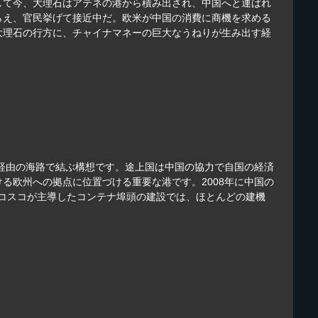
して今、大理石はアテネの港から積み出され、中国へと運ばれ
らえ、官民挙げて接近中だ。欧米が中国の消費に商機を求める
大理石の行方に、チャイナマネーの巨大なうねりが生み出す経
洋経由の海路で結ぶ構想です。途上国は中国の協力で自国の経済
る欧州への拠点に位置づける重要な港です。2008年に中国の
しコスコが主導したコンテナ埠頭の建設では、ほとんどの建機