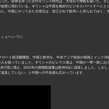
あった。栄華を誇った古代ギリシャ時代は、大理石で神殿を築いた。そ
が如実に現れている。ギリシャは中国を格好のビジネスパートナーとと
めた。中国にやってきた大理石は、加工されて欧州へと売られてゆく。
、ショーン･ワン
ルクロード経済圏構想。中国と欧州を、中央アジア経由の陸路とインド
入を狙っていました。ギリシャのピレウス港は、中国が一帯一路におけ
約7倍に増え、2021年の貨物取扱量は欧州4位に成長しました。しか
ど波及していない」と中国への不信感も広がっています。