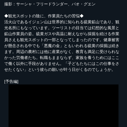
撮影：サーシャ・フリードランダー、バオ・グエン
◆観光スポットの陰に、作業員たちの苦悩◆
活火山であるイジェン山は世界的に知られる硫黄鉱山であり、観
光名所にもなっています。ツーリストの目当ては幻想的な風景と
鉱山作業員の姿。硫黄ガスや高温に耐えながら採掘を続ける作業
員さえも観光スポットの一部となってしまったのです。健康被害
が懸念される中でも「悪魔の金」ともいわれる硫黄の採掘は続き
ます。周辺の農村には他に産業がなく、教育も満足に受けられな
かった労働者たち。転職もままならず、家族を養うためにはここ
で働く以外に手段がありません。「子どもたちにはこの仕事をさ
せたくない」という彼らの願いが叶う日がくるのでしょうか。
[予告編]