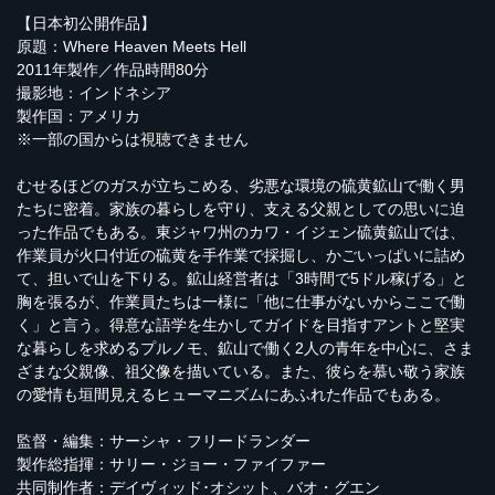
【日本初公開作品】
原題：Where Heaven Meets Hell
2011年製作／作品時間80分
撮影地：インドネシア
製作国：アメリカ
※一部の国からは視聴できません
むせるほどのガスが立ちこめる、劣悪な環境の硫黄鉱山で働く男
たちに密着。家族の暮らしを守り、支える父親としての思いに迫
った作品でもある。東ジャワ州のカワ・イジェン硫黄鉱山では、
作業員が火口付近の硫黄を手作業で採掘し、かごいっぱいに詰め
て、担いで山を下りる。鉱山経営者は「3時間で5ドル稼げる」と
胸を張るが、作業員たちは一様に「他に仕事がないからここで働
く」と言う。得意な語学を生かしてガイドを目指すアントと堅実
な暮らしを求めるプルノモ、鉱山で働く2人の青年を中心に、さま
ざまな父親像、祖父像を描いている。また、彼らを慕い敬う家族
の愛情も垣間見えるヒューマニズムにあふれた作品でもある。
監督・編集：サーシャ・フリードランダー
製作総指揮：サリー・ジョー・ファイファー
共同制作者：デイヴィッド･オシット、バオ・グエン