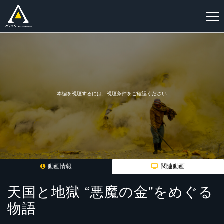
新
規
登
録
本編を視聴するには、視聴条件をご確認ください
動画情報
関連動画
天国と地獄 “悪魔の金”をめぐる
物語