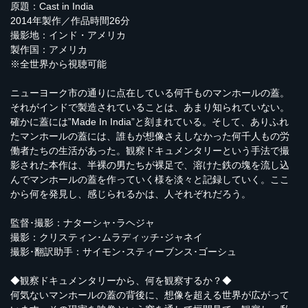
原題：Cast in India
2014年製作／作品時間26分
撮影地：インド・アメリカ
製作国：アメリカ
※全世界から視聴可能
ニューヨーク市の通りに点在している何千ものマンホールの蓋。
それがインドで製造されていることは、あまり知られていない。
確かに蓋には”Made In India”と刻まれている。そして、ありふれ
たマンホールの蓋には、誰もが想像さえしなかった何千人もの労
働者たちの生活があった。観察ドキュメンタリーという手法で撮
影された本作は、半裸の男たちが裸足で、溶けた鉄の塊を流し込
んでマンホールの蓋を作っていく様を淡々と記録していく。ここ
から何を発見し、感じられるかは、人それぞれだろう。
監督･撮影：ナターシャ･ラヘジャ
撮影：クリスティン･ムラディッチ･ジャネイ
撮影･翻訳助手：サイモン･スティーブンス･ゴーシュ
◆観察ドキュメンタリーから、何を観察するか？◆
何気ないマンホールの蓋の背後に、想像を超える世界が広がって