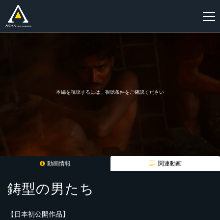
新
規
登
録
本編を視聴するには、視聴条件をご確認ください
動画情報
関連動画
鋳型の男たち
【日本初公開作品】