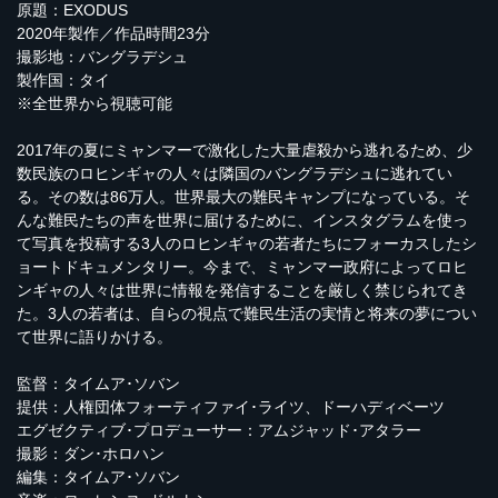
原題：EXODUS
2020年製作／作品時間23分
撮影地：バングラデシュ
製作国：タイ
※全世界から視聴可能
2017年の夏にミャンマーで激化した大量虐殺から逃れるため、少
数民族のロヒンギャの人々は隣国のバングラデシュに逃れてい
る。その数は86万人。世界最大の難民キャンプになっている。そ
んな難民たちの声を世界に届けるために、インスタグラムを使っ
て写真を投稿する3人のロヒンギャの若者たちにフォーカスしたシ
ョートドキュメンタリー。今まで、ミャンマー政府によってロヒ
ンギャの人々は世界に情報を発信することを厳しく禁じられてき
た。3人の若者は、自らの視点で難民生活の実情と将来の夢につい
て世界に語りかける。
監督：タイムア･ソバン
提供：人権団体フォーティファイ･ライツ、ドーハディベーツ
エグゼクティブ･プロデューサー：アムジャッド･アタラー
撮影：ダン･ホロハン
編集：タイムア･ソバン