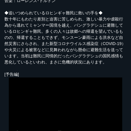
音楽：ローレンス･ドルトン
◆追いつめられているロヒンギャ難民に救いの手を◆
数十年にもわたり差別と迫害に苦しめられ、激しい暴力や虐殺行
為から逃れてミャンマー国境を越え、バングラデシュに避難して
いるロヒンギャ難民。多くの人々は故郷への帰還を望んでいるも
のの、帰還することもできず、モンスーン豪雨による洪水など自
然災害にさらされ、また新型コロナウイルス感染症（COVID-19）
や火災による被害などに見舞われながら懸命に避難生活を送って
います。当初は難民に同情的だったバングラデシュの国民感情も
悪化しているといわれ、まさに危機的状況にあります。
[予告編]