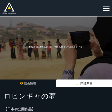
新
規
登
録
本編を視聴するには、視聴条件をご確認ください
動画情報
関連動画
ロヒンギャの夢
【日本初公開作品】