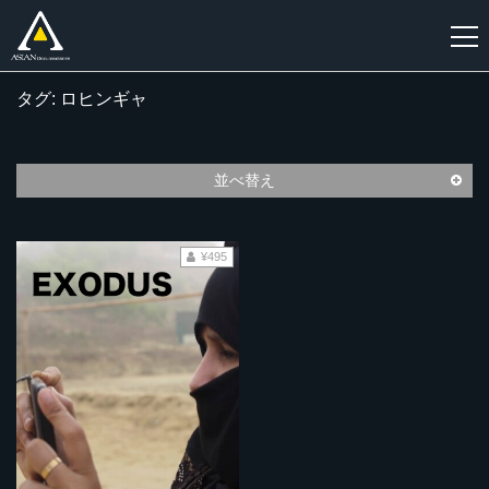
タグ: ロヒンギャ
新
規
登
並べ替え
録
¥495