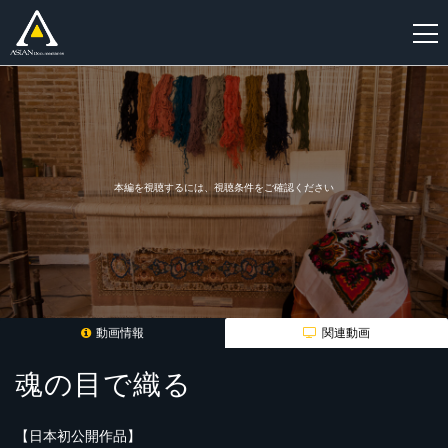
新
規
登
録
本編を視聴するには、視聴条件をご確認ください
動画情報
関連動画
魂の目で織る
【日本初公開作品】