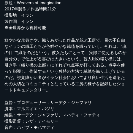
原題：Weavers of Imagination
2017年製作／作品時間21分
撮影地：イラン
製作国：イラン
※全世界から視聴可能
鮮やかな糸巻きや、織りあがった作品が並ぶ工房で、目の不自由
なイランの織工たちが色鮮やかな絨毯を織っていく。それは、“魂
の目”で織るのだという。彼女たちにとって、実際に使えるものが
自分の手で仕上がる喜びは大きいという。盲人用の織り機には、
引き手（織り機の上部）にそれぞれ点字が打ってある。点字を使
って指導し、作業するという独特の方法で絨毯を織り上げている
のだ。視覚障がい者がイラン社会においてより良い生活を送るた
めの大切なコミュニティとなっている工房の様子を記録したショ
ートドキュメンタリー。
監督・プロデューサー：サーデク・ジャファリ
脚本：マルズィエ・バジリ
編集：サーデク・ジャファリ、マハディ・ファティ
撮影監督：レザ・テイモリー
音声：ハビブ・モハマディ