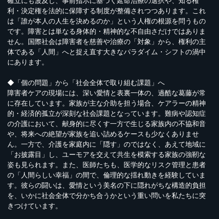
確立にも波及し、事前指示に基づく延命治療の選択や、知る権
利・決定権を法的に保障する制度が整備されつつあります。これ
は「誰が本人の人生を決めるのか」という人権の根源を問うもの
です。障害とは単なる身体的・精神的な不自由さだけではありま
せん。国際社会は障害者を慈善や治療の「対象」から、権利の主
体である「人間」へと捉え直す大きなパラダイム・シフトの渦中
にあります。
◆「個の問題」から「社会全体で取り組む課題」へ
障害者ケアの現場には、深い愛情と表裏一体の、過酷な葛藤が常
に存在しています。家族が主な介助を担う場合、ケアラーの精神
的・経済的孤立が深刻な社会課題となっています。難病や認知症
の介護において、献身的に尽くす一方で生じる家族内の不協和音
や、将来への絶望が家族を追い詰めるケースも少なくありませ
ん。一方で、介護を家庭内に「隠す」のではなく、あえて地域に
「お披露目」し、ユーモアを交えて共生を模索する家族の強靭な
姿も見られます。また、医師たちも、医学的なリスク管理と患者
の「人間らしい幸福」の間で、倫理的な揺れ動きを経験していま
す。彼らの闘いは、愛情という美名の下に隠れがちな構造的負担
を、いかに社会全体で分かち合うかという重い問いを私たちに突
きつけています。