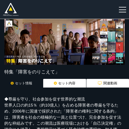
新
規
登
録
特集「障害をのりこえて」
セット情報
セット内容
関連動画
◆尊厳を守り、社会参加を促す世界的な潮流
世界人口の約15％（約10億人）を占める障害者の尊厳を守るた
め、2006年に国連で採択された「障害者の権利に関する条約」
は、障害者を社会の積極的な一員と位置づけ、完全参加を促す法
的な枠組みです。この潮流は医療現場における「自己決定権」の