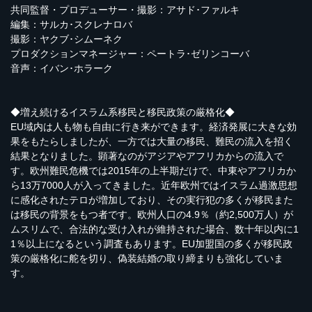
共同監督・プロデューサー・撮影：アサド･ファルキ
編集：サルカ･スクレナロバ
撮影：ヤクブ･シムーネク
プロダクションマネージャー：ペートラ･ゼリンコーバ
音声：イバン･ホラーク
◆増え続けるイスラム系移民と移民政策の厳格化◆
EU域内は人も物も自由に行き来ができます。経済発展に大きな効
果をもたらしましたが、一方では大量の移民、難民の流入を招く
結果となりました。顕著なのがアジアやアフリカからの流入で
す。欧州難民危機では2015年の上半期だけで、中東やアフリカか
ら13万7000人が入ってきました。近年欧州ではイスラム過激思想
に感化されたテロが増加しており、その実行犯の多くが移民また
は移民の背景をもつ者です。欧州人口の4.9％（約2,500万人）が
ムスリムで、合法的な受け入れが維持された場合、数十年以内に1
1％以上になるという調査もあります。EU加盟国の多くが移民政
策の厳格化に舵を切り、偽装結婚の取り締まりも強化していま
す。