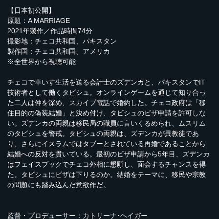
【日本初公開】
原題：A MARRIAGE
2021年製作／作品時間74分
撮影地：チェコ共和国、パキスタン
製作国：チェコ共和国、アメリカ
※全世界から視聴可能
チェコで車いす生活を送る会計士のズデンカと、パキスタンでIT
技術者として働くタビシュ。オンラインゲームを通じて知り合っ
た二人は仲を深め、スカイプ電話で婚約した。チェコ政府は「移
住目的の偽装結婚」と決め付け、タビシュのビザ申請を許可しな
い。ズデンカの両親は移民局の職員に言いくるめられ、ムスリム
のタビシュを警戒。タビシュの両親は、ズデンカが異教徒であ
り、さらにイスラムではタブーとされている再婚であることから
結婚への反対を貫いている。最初のビザ申請から5年目、ズデンカ
はフェイスブックでチェコ外相に懇願し、面会するチャンスを得
た。タビシュにビザは下りるのか。結婚をテーマに、移民や宗教
の問題にも踏み込んだ意欲作だ。
監督・プロデューサー：カトリーナ･ヘイガー