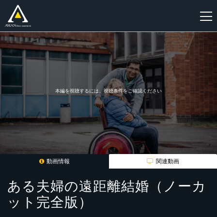
新
規
登
録
本編を視聴するには、視聴条件をご確認ください
動画情報
関連動画
ある夫婦の遠距離結婚（ノーカ
ット完全版）