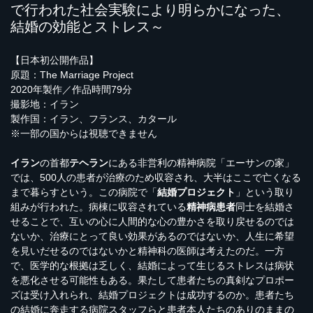
で行われた社会実験により明らかになった、
結婚の効能とストレス～
【日本初公開作品】
原題：The Marriage Project
2020年製作／作品時間79分
撮影地：イラン
製作国：イラン、フランス、カタール
※一部の国からは視聴できません
イラン
の首都
テヘラン
にある非営利の精神病院「エーサンの家」
では、500人の患者が治療のため収容され、大半はここで亡くなる
まで暮らすという。この病院で「
結婚プロジェクト
」という取り
組みが行われた。病棟に収容されている
精神病患者
同士を結婚さ
せることで、互いの心に人間的な心の豊かさを取り戻せるのでは
ないか、治療にとって良い効果があるのではないか、人生に希望
を見いだせるのではないかと精神科の医師は考えたのだ。一方
で、医学的な根拠は乏しく、結婚によって生じるストレスは病状
を悪化させる可能性もある。果たして患者たちの真剣なプロポー
ズは受け入れられ、結婚プロジェクトは成功するのか。患者たち
の結婚に奔走する病院スタッフらと患者本人たちのありのままの