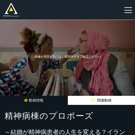
新
規
登
録
本編を視聴するには、視聴条件をご確認ください
動画情報
関連動画
精神病棟のプロポーズ
～結婚が精神病患者の人生を変える？イラン