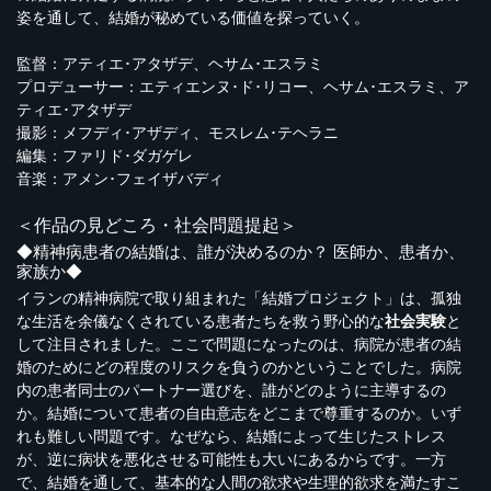
姿を通して、結婚が秘めている価値を探っていく。
監督：アティエ･アタザデ、ヘサム･エスラミ
プロデューサー：エティエンヌ･ド･リコー、ヘサム･エスラミ、ア
ティエ･アタザデ
撮影：メフディ･アザディ、モスレム･テヘラニ
編集：ファリド･ダガゲレ
音楽：アメン･フェイザバディ
＜作品の見どころ・社会問題提起＞
◆精神病患者の結婚は、誰が決めるのか？ 医師か、患者か、
家族か◆
イランの精神病院で取り組まれた「結婚プロジェクト」は、孤独
な生活を余儀なくされている患者たちを救う野心的な
社会実験
と
して注目されました。ここで問題になったのは、病院が患者の結
婚のためにどの程度のリスクを負うのかということでした。病院
内の患者同士のパートナー選びを、誰がどのように主導するの
か。結婚について患者の自由意志をどこまで尊重するのか。いず
れも難しい問題です。なぜなら、結婚によって生じたストレス
が、逆に病状を悪化させる可能性も大いにあるからです。一方
で、結婚を通して、基本的な人間の欲求や生理的欲求を満たすこ