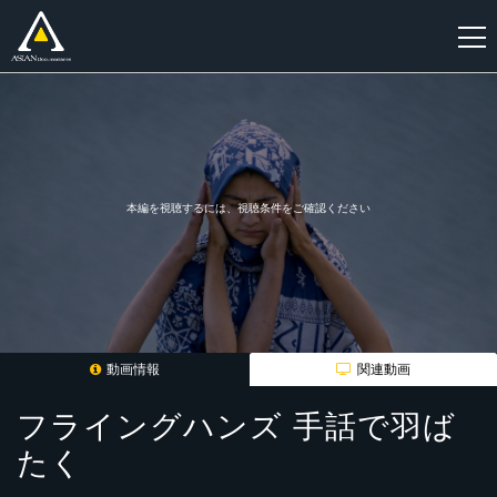
新
規
登
録
本編を視聴するには、視聴条件をご確認ください
動画情報
関連動画
フライングハンズ 手話で羽ば
たく