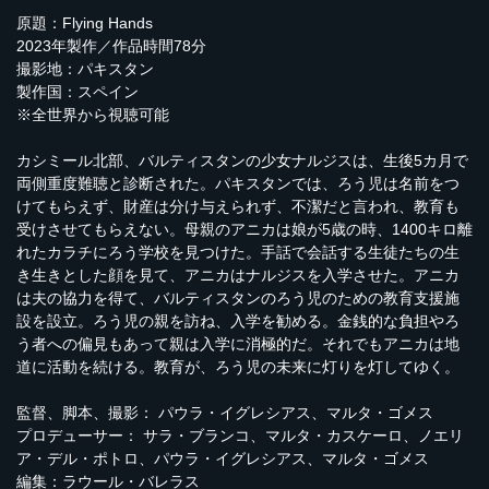
原題：Flying Hands
2023年製作／作品時間78分
撮影地：パキスタン
製作国：スペイン
※全世界から視聴可能
カシミール北部、バルティスタンの少女ナルジスは、生後5カ月で
両側重度難聴と診断された。パキスタンでは、ろう児は名前をつ
けてもらえず、財産は分け与えられず、不潔だと言われ、教育も
受けさせてもらえない。母親のアニカは娘が5歳の時、1400キロ離
れたカラチにろう学校を見つけた。手話で会話する生徒たちの生
き生きとした顔を見て、アニカはナルジスを入学させた。アニカ
は夫の協力を得て、バルティスタンのろう児のための教育支援施
設を設立。ろう児の親を訪ね、入学を勧める。金銭的な負担やろ
う者への偏見もあって親は入学に消極的だ。それでもアニカは地
道に活動を続ける。教育が、ろう児の未来に灯りを灯してゆく。
監督、脚本、撮影： パウラ・イグレシアス、マルタ・ゴメス
プロデューサー： サラ・ブランコ、マルタ・カスケーロ、ノエリ
ア・デル・ポトロ、パウラ・イグレシアス、マルタ・ゴメス
編集：ラウール・バレラス