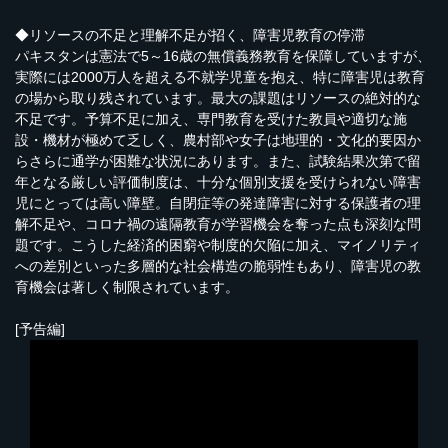
◆リソースの不足と理解不足が招く、障害児教育の停滞
パキスタンは憲法で5～16歳の無償義務教育を保障していますが、
実際には2000万人を超える不就学児童を抱え、特に障害児は教育
の場から取り残されています。最大の課題はリソースの絶対的な
不足です。予算不足に加え、専門教育を受けた教員や適切な施
設・機材が極めて乏しく、農村部や女子は地理的・文化的要因か
らさらに通学が困難な状況にあります。また、試験結果次第で留
年となる厳しい評価制度は、十分な個別支援を受けられない障害
児にとっては高い障壁。自閉症等の発達障害に対する保護者の理
解不足や、コロナ禍の遠隔教育が学習機会を奪った点も深刻な問
題です。こうした経済的困窮や制度的欠陥に加え、マイノリティ
への差別といった多層的な社会構造の脆弱性もあり、障害児の教
育機会は著しく制限されています。
[予告編]