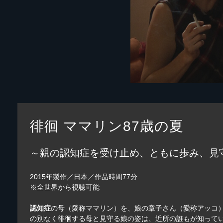
徘徊 ママリン87歳の夏
～親の認知症を受け止め、ともに歩み、見
2015年製作／日本／作品時間77分
※全世界から視聴可能
認知症
の母（愛称ママリン）を、娘の章子さん（愛称アッコ
の別なく徘徊する母と見守る娘の姿は、近所の誰もが知って