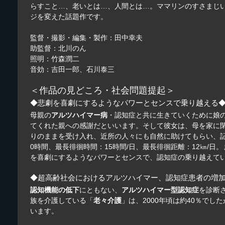
らすこと…、老いとは…、人間とは…。ママリンのすさまじ
ジを変えた話題作です。
監督・撮影・編集・製作：田中幸夫
助監督：北川のん
照明：竹森潤二
音効：吉田一郎、石川泰三
＜作品の見どころ・社会問題提起＞
◆悲劇を喜劇にするようなパワーとセンスで乗り越える
母親の
アルツハイマー病
・認知症と共に生きていくために娘
てくれた親への感謝だといいます。そして彼女は、母を家に
りのままを受け入れ、近所の人々にも自然に助けてもらい、記
0時間、最長徘徊時間：15時間/日、最長徘徊距離：12㎞
を喜劇にするようなパワーとセンスで、認知症の乗り越えて
◆超高齢社会におけるアルツハイマー、認知症患者の増
認知機能の低下
にともない、
アルツハイマー型認知症
を診断
族を介護している「
老々介護
」は、2000年頃は約40％で
います。