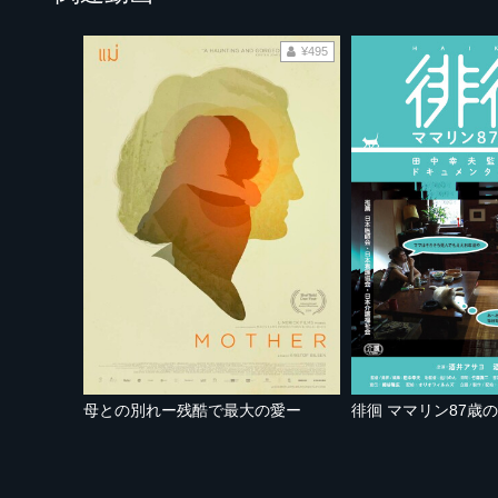
¥495
母との別れー残酷で最大の愛ー
徘徊 ママリン87歳