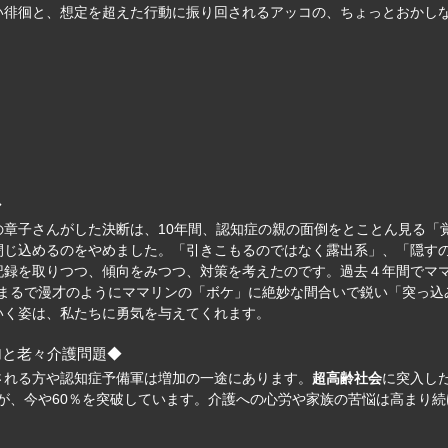
い徘徊と、想定を超えた行動に振り回されるアッコの、ちょっとおかし
◆
の章子さんがした決断は、10年間、認知症の親の面倒をとことん見る「
閉じ込めるのをやめました。「引きこもるのではなく露出系」、「隠す
録を取りつつ、傾向をみつつ、対策を考えたのです。過去４年間でママリ
/日。まるで漫才のようにママリンの「ボケ」に絶妙な間合いで鋭い「突っ
いく姿は、私たちに勇気を与えてくれます。
加と老々介護問題◆
される方や認知症予備軍は増加の一途にあります。
超高齢社会
に突入し
したが、今や60％を突破しています。介護への心労や家族の苦悩は高ま