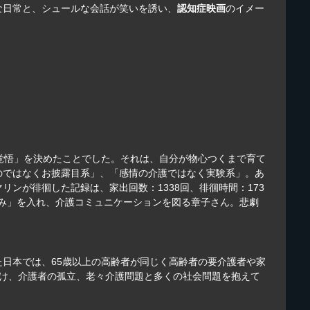
な日常と、シュールな会話が笑いを誘い、
認知症映画
のイメー
覚悟」を決めたことでした。それは、自分が物心つくまで育て
のではなくお披露目系」、「感情の介護ではなく実験系」。あ
ンが徘徊した記録は、家出回数：1338回、徘徊時間：173
込み」を入れ、介護コミュニケーションを図る章子さん。悲劇
た日本では、65歳以上の高齢者が同じく高齢者の要介護者や家
り続け、介護者の孤立、老々介護問題と多くの社会問題を抱えて