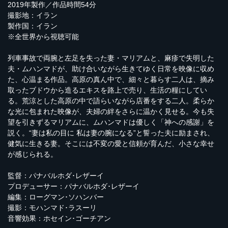
2019年製作／作品時間54分
撮影地：イラン
製作国：イラン
※全世界から視聴可能
列車事故で両腕と左足を失った妻・マリアムと、麻疹で失明した
夫・ムハンマドが、助け合いながら生きてゆく日常を映像に収め
た、心温まる作品。高原の真ん中で、細々と暮らす二人は、摘み
取ったブドウから造るエキスを路上で売り、生活の糧にしてい
る。荒涼とした高原の中で語らいながら店番をする二人。柔らか
な光に包まれた映像が、夫婦の絆をさらに温かく見せる。今も失
望を引きずるマリアムに、ムハンマドは優しく「神への感謝」を
説く。“妻は私の目に 私は妻の腕になる”と誓った夫に励まされ、
健気に生きる妻。そこには不変の愛と信頼が育んだ、小さな幸せ
が感じられる。
監督：パナバルホダ･レザーイ
プロデューサー：パナバルホダ･レザーイ
編集：ローグマン･ソハンバー
撮影：モハンマド･ラスーリ
音響効果：ホセイン･ゴーチアン