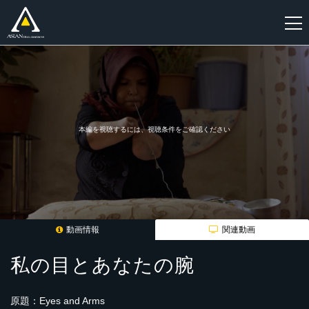
新
規
登
録
本編を視聴するには、視聴条件をご確認ください
動画情報
関連動画
私の目とあなたの腕
原題：Eyes and Arms