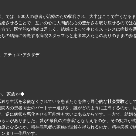
」では、500人の患者が治療のため収容され、大半はここで亡くなる
結婚させることで、互いの心に人間的な心の豊かさを取り戻せるのでは
一方で、医学的な根拠は乏しく、結婚によって生じるストレスは病状を
たちの結婚に奔走する病院スタッフらと患者本人たちのありのままの姿
ミ、アティエ･アタザデ
か、家族か◆
孤独な生活を余儀なくされている患者たちを救う野心的な
社会実験
とし
病院内の患者同士のパートナー選びを、誰がどのように主導するのか。
が、逆に病状を悪化させる可能性も大いにあるからです。一方で、結婚
らいがありました。愛が“最良の治療薬”となりえるのか、その効力が
治療となるのか、精神病患者の家族の理解を得られるのか。精神病棟で
メンタリー作品です。