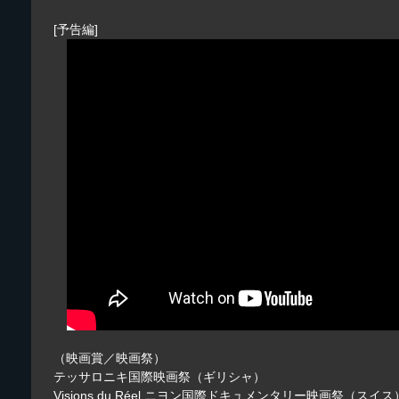
[予告編]
（映画賞／映画祭）
テッサロニキ国際映画祭（ギリシャ）
Visions du Réel ニヨン国際ドキュメンタリー映画祭（スイス