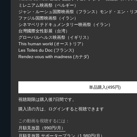
ミレニアム映画祭（ベルギー）
ジャン・ルーシュ国際映画祭（フランス）モンド・エン・リ
ファジル国際映画祭（イラン）
シネマベリテドキュメンタリー映画祭（イラン）
台灣國際女性影展（台湾）
グローバルヘルス映画祭（イギリス）
This human world (オーストリア）
Les Toiles du Doc (フランス)
Rendez-vous with madness (カナダ)
単品購入(495円)
視聴期限は購入後7日間です。
購入済の方は、ログインすると視聴できます
この動画を視聴するには：
月額見放題（990円/月）
月額見放題 サポータープラン（1,980円/月）