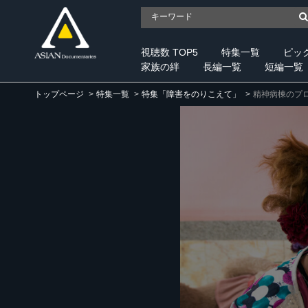
視聴数 TOP5
特集一覧
ピッ
家族の絆
長編一覧
短編一覧
トップページ
特集一覧
特集「障害をのりこえて」
精神病棟のプ