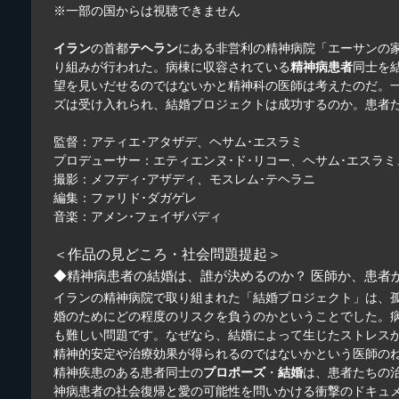
※一部の国からは視聴できません
イラン
の首都
テヘラン
にある非営利の精神病院「エーサンの家
り組みが行われた。病棟に収容されている
精神病患者
同士を
望を見いだせるのではないかと精神科の医師は考えたのだ。
ズは受け入れられ、結婚プロジェクトは成功するのか。患者
監督：アティエ･アタザデ、ヘサム･エスラミ
プロデューサー：エティエンヌ･ド･リコー、ヘサム･エスラ
撮影：メフディ･アザディ、モスレム･テヘラニ
編集：ファリド･ダガゲレ
音楽：アメン･フェイザバディ
＜作品の見どころ・社会問題提起＞
◆精神病患者の結婚は、誰が決めるのか？ 医師か、患者
イランの精神病院で取り組まれた「結婚プロジェクト」は、
婚のためにどの程度のリスクを負うのかということでした。
も難しい問題です。なぜなら、結婚によって生じたストレス
精神的安定や治療効果が得られるのではないかという医師のね
精神疾患のある患者同士の
プロポーズ
・
結婚
は、患者たちの
神病患者の社会復帰と愛の可能性を問いかける衝撃のドキュ