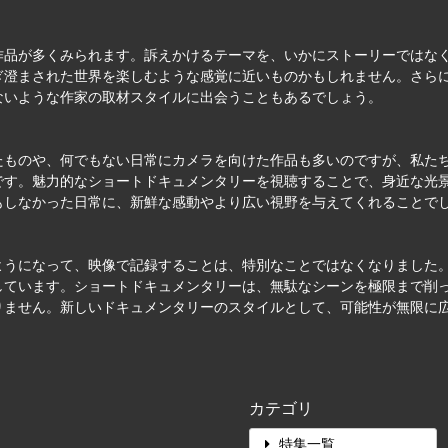
作品が多くみられます。訴えかけるテーマを、いかにストーリーではな
ぎ澄まされた世界を楽しむような感覚に近いものかもしれません。さら
ないような作家の取材スタイルに出会うこともあるでしょう。
たものや、何でもない日常にカメラを向けた作品も多いのですが、私た
です。魅力的なショートドキュメンタリーを視聴することで、身近な光
もしなかった日常に、新鮮な感動やより広い視野を与えてくれることで
ようになって、映像で記録することは、特別なことではなくなりました
しています。ショートドキュメンタリーは、無駄なシーンを極限まで削
りません。新しいドキュメンタリーのスタイルとして、可能性が無限に
カテゴリ
特集一覧