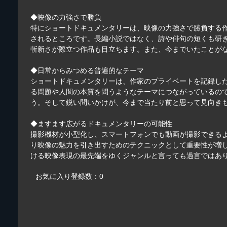
◆映像の力強さで勝負
特にショートドキュメンタリーは、映像の力強さで勝負する
されるところです。長編小説ではなく、詩や俳句の短くも研
斬新さが際立つ作品も目立ちます。また、今までいたことが
◆日常からみつめる普遍的なテーマ
ショートドキュメンタリーは、作家のプライベートを記録し
る問題や人間の本質を問うようなテーマにつながっているの
う。そして鋭い問いかけが、今まで当たり前と思って見向き
◆ますます広がるドキュメンタリーの可能性
撮影機材が小型化し、スマートフォンでも動画が撮影できる
り映像の魅力を引き出すためのテクニックとして重要性が増
ける映像表現の最先端をゆくジャンルと言っても過言ではあ
お気に入り登録数：0