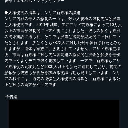
製作：エルハム・シャケリファー
◆人権侵害の清算は、シリア新政権の課題
シリア内戦の最大の悲劇の一つは、数万人規模の強制失踪と残虐
な人権侵害です。2011年以降、主にアサド前政権によって10万人
以上の市民が強制的に行方不明にされました。彼らの多くは政府
の拘束施設に送られ、そこでは残虐な拷問が継続的に行われてい
たとされます。少なくとも7872人に対し死刑が執行されたとみら
れますが、遺体は家族に引き渡されていません。アサド政権崩壊
後、市民は新政権に対し失踪者問題の徹底的な捜査と解決を最優
先で行うようデモで強く要求しています。一方で、新政権もアサ
ド政権側の元将兵など9000人以上を新たに逮捕しており、拷問の
懸念から親族らが釈放を求める抗議活動も発生しています。シリ
アの和平には、過去の凄惨な人権侵害の清算と、新政権による公
正な対応の両方が不可欠です。
[予告編]