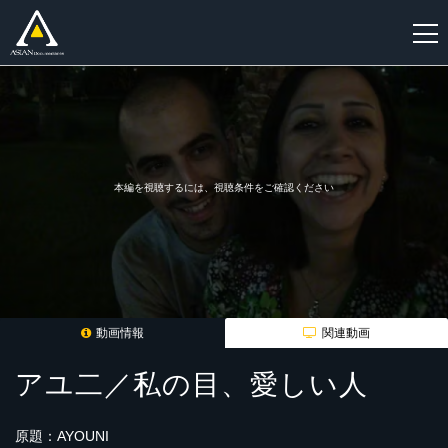
新
規
登
録
本編を視聴するには、視聴条件をご確認ください
動画情報
関連動画
アユ二／私の目、愛しい人
原題：AYOUNI