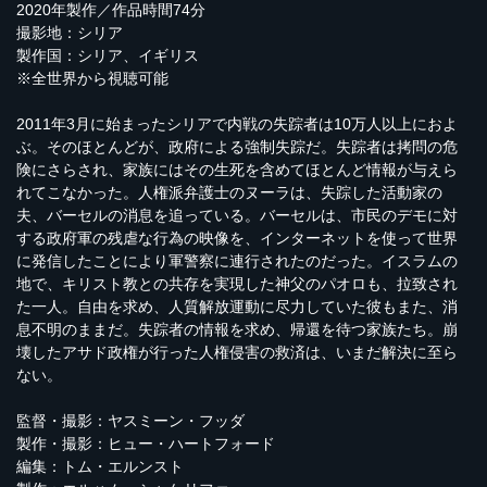
2020年製作／作品時間74分
撮影地：シリア
製作国：シリア、イギリス
※全世界から視聴可能
2011年3月に始まったシリアで内戦の失踪者は10万人以上におよ
ぶ。そのほとんどが、政府による強制失踪だ。失踪者は拷問の危
険にさらされ、家族にはその生死を含めてほとんど情報が与えら
れてこなかった。人権派弁護士のヌーラは、失踪した活動家の
夫、バーセルの消息を追っている。バーセルは、市民のデモに対
する政府軍の残虐な行為の映像を、インターネットを使って世界
に発信したことにより軍警察に連行されたのだった。イスラムの
地で、キリスト教との共存を実現した神父のパオロも、拉致され
た一人。自由を求め、人質解放運動に尽力していた彼もまた、消
息不明のままだ。失踪者の情報を求め、帰還を待つ家族たち。崩
壊したアサド政権が行った人権侵害の救済は、いまだ解決に至ら
ない。
監督・撮影：ヤスミーン・フッダ
製作・撮影：ヒュー・ハートフォード
編集：トム・エルンスト