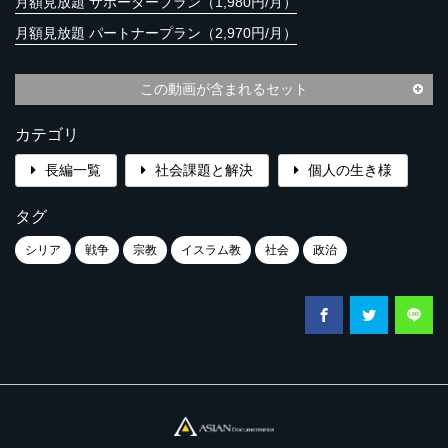
月額見放題 サポータープラン（1,980円/月）
月額見放題 パートナープラン（2,970円/月）
この動画が含まれるセット
カテゴリ
長編一覧
社会課題と解決
個人の生き様
タグ
シリア
戦争
宗教
イスラム教
社会
政治