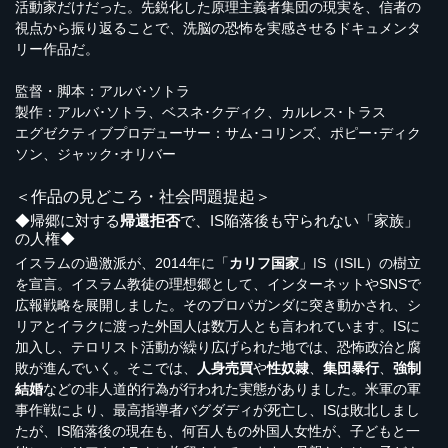
活動家だけだった。先鋭化した原理主義者集団の現実を、信者の
視点から振り返ることで、洗脳の恐怖を実感させるドキュメンタ
リー作品だ。
監督・脚本：アルバ･ソトラ
製作：アルバ･ソトラ、ベスネ･クディク、カルレス･トラス
エグゼクティブプロデューサー：サム･コリンズ、ポピー･ディク
ソン、ジャック･オリバー
＜作品の見どころ・社会問題提起＞
◆帰郷に対する
帰還拒否
で、IS陥落後も守られない「家族」
の人権◆
イスラムの過激派が、2014年に「
カリフ国家
」IS（ISIL）の樹立
を宣言。イスラム教徒の理想郷として、インターネットやSNSで
広報戦略を展開しました。そのプロパガンダに突き動かされ、シ
リアとイラクに渡った外国人は数万人とも言われています。ISに
加入し、テロリスト活動が繰り広げられた地では、恐怖政治と腐
敗が進んでいく。そこでは、
人身売買
や
性奴隷
、
集団暴行
、
強制
結婚
などの非人道的行為が行われた実態がありました。米軍の軍
事作戦により、最高指導者バグダディが死亡し、ISは敗北しまし
たが、IS陥落後の現在も、何百人もの外国人女性が、子どもと一