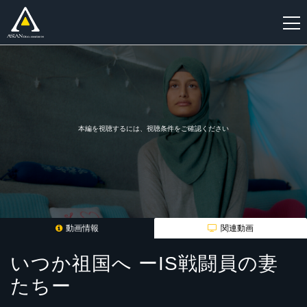
新
規
登
録
本編を視聴するには、視聴条件をご確認ください
動画情報
関連動画
いつか祖国へ ーIS戦闘員の妻
たちー