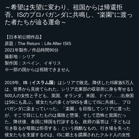
～希望は失望に変わり、祖国からは帰還拒
否。ISのプロパガンダに共鳴し、“楽園”に渡っ
た者たちが辿る運命～
【日本初公開作品】
原題：The Return：Life After ISIS
2021年製作／作品時間90分
撮影地：シリア
製作国：スペイン、イギリス
※一部の国からは視聴できません
2019年、
IS
（
イスラム国
）はシリアで敗北。降伏したIS家族5万人
は、世界から見捨てられた。シリア北東部の収容所に身を寄せる1
500人の女性と子ども。英国、オランダ、米国、ドイツ……出身国
は56にも及ぶ。彼女たちの多くがSNSを通じてISに共感し、プロ
パガンダに染まっていった。「楽園」を目指してシリアに渡った
が、そこで目にしたものは腐敗と堕落、そして恐怖と貧困だっ
た。降伏後、各国に帰国を打診するも、政府の返答は「子どもは
引き取るが母親は拒否する」という残酷なもの。行き場を失った
彼女たちを支援するのは、ISに郷土を蹂躙されたクルド人の女性