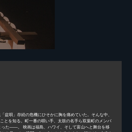
統「盆唄」存続の危機にひそかに胸を痛めていた。そんな中、
ることを知る。町一番の唄い手、太鼓の名手ら双葉町のメンバ
った――。 映画は福島、ハワイ、そして富山へと舞台を移