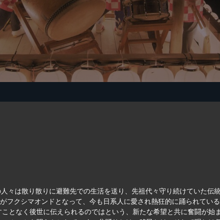
町の人々は散り散りに避難先での生活を送り、先祖代々守り続けていた伝
りがフクシマオンドとなって、今も日系人に愛され熱狂的に踊られてい
すことなく後世に伝えられるのではという、新たな希望と共に奮闘が始ま