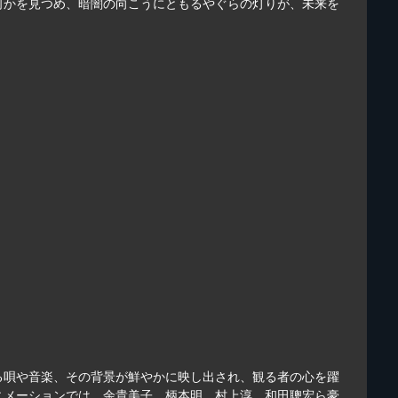
何かを見つめ、暗闇の向こうにともるやぐらの灯りが、未来を
る唄や音楽、その背景が鮮やかに映し出され、観る者の心を躍
ニメーションでは、余貴美子、柄本明、村上淳、和田聰宏ら豪