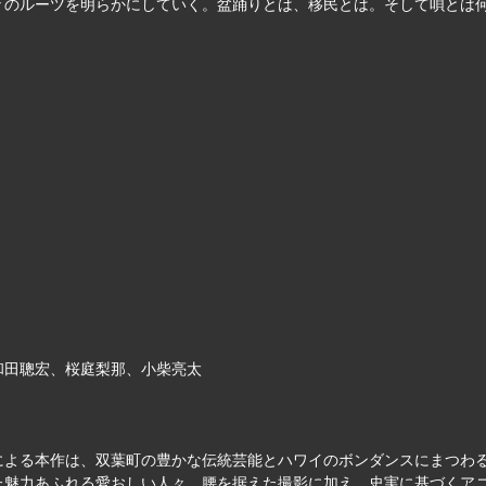
々のルーツを明らかにしていく。盆踊りとは、移民とは。そして唄とは
和田聰宏、桜庭梨那、小柴亮太
による本作は、双葉町の豊かな伝統芸能とハワイのボンダンスにまつわ
た魅力あふれる愛おしい人々。腰を据えた撮影に加え、史実に基づくア