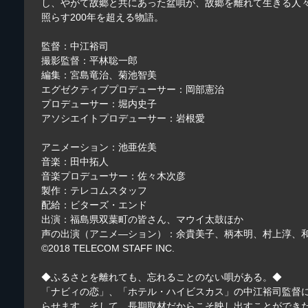
し、やがて故郷と共にあった盆唄が、故郷を離れて生きる人
照らす200年を超える物語。
監督：中江裕司
撮影監督：平林聡一郎
編集：宮島竜治、菊池智美
エグゼクティブプロデューサー：岡部憲治
プロデューサー：堀内史子
アソシエイトプロデューサー：岩根愛
アニメーション：池亜佐美
音楽：田中拓人
音楽プロデューサー：佐々木次彦
製作：テレコムスタッフ
配給：ビターズ・エンド
出演：福島県双葉町の皆さん、マウイ太鼓ほか
声の出演（アニメ―ション）：余貴美子、柄本明、村上淳、
©2018 TELECOM STAFF INC.
◆ふるさとを離れても、忘れることのない唄がある。◆
「ナビィの恋」、「ホテル・ハイビスカス」の中江裕司監督
らせます。そして、長期取材だからこそ映し出すことができ