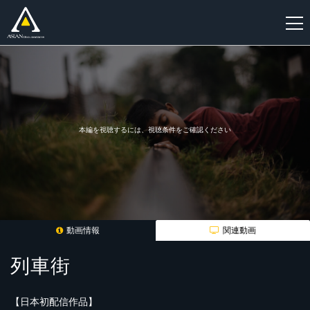
新
規
登
録
本編を視聴するには、視聴条件をご確認ください
動画情報
関連動画
列車街
【日本初配信作品】