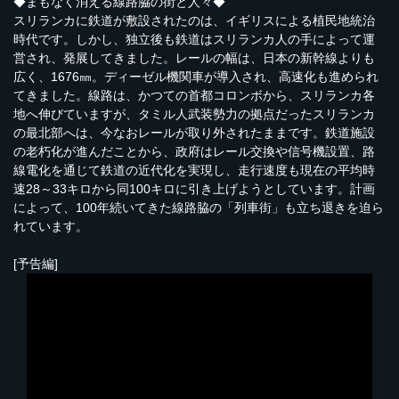
◆まもなく消える線路脇の街と人々◆
スリランカに鉄道が敷設されたのは、イギリスによる植民地統治
時代です。しかし、独立後も鉄道はスリランカ人の手によって運
営され、発展してきました。レールの幅は、日本の新幹線よりも
広く、1676㎜。ディーゼル機関車が導入され、高速化も進められ
てきました。線路は、かつての首都コロンボから、スリランカ各
地へ伸びていますが、タミル人武装勢力の拠点だったスリランカ
の最北部へは、今なおレールが取り外されたままです。鉄道施設
の老朽化が進んだことから、政府はレール交換や信号機設置、路
線電化を通じて鉄道の近代化を実現し、走行速度も現在の平均時
速28～33キロから同100キロに引き上げようとしています。計画
によって、100年続いてきた線路脇の「列車街」も立ち退きを迫ら
れています。
[予告編]