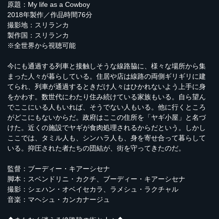
原題：My life as a Cowboy
2018年製作／作品時間76分
撮影地：スリランカ
製作国：スリランカ
※全世界から視聴可能
今にも通過する列車と接触しそうな線路脇に、様々な場所から集
まった人々が暮らしている。住居や店は線路の両側ギリギリに建
てられ、列車が通過するときだけ人々はひかれないよう上手に身
をかわす。数世代にわたり住み続けている家族もいる。自ら望ん
でここにいる人もいれば、そうでない人もいる。他に行くところ
がどこにもないからだ。政府はここの住所を「ヤギ小屋」と名づ
けた。近くの施設でヤギが食肉処理されるからだという。しかし
ここでは、タミル人も、シンハラ人も、身を寄せ合って暮らして
いる。抑圧された者たちの団結が、街を守ってきたのだ。
監督：ブーディー・キアーシセナ
脚本：スベンドリニ・カクチ、ブーディー・キアーシセナ
撮影：シェハン・オベイセカラ、ラメシュ・ラクチャル
音楽：マヘシュ・カンカナージュ