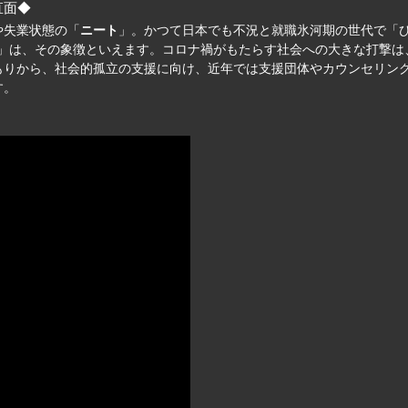
直面◆
や失業状態の「
ニート
」。かつて日本でも不況と就職氷河期の世代で「ひ
」は、その象徴といえます。コロナ禍がもたらす社会への大きな打撃は
もりから、社会的孤立の支援に向け、近年では支援団体やカウンセリン
す。