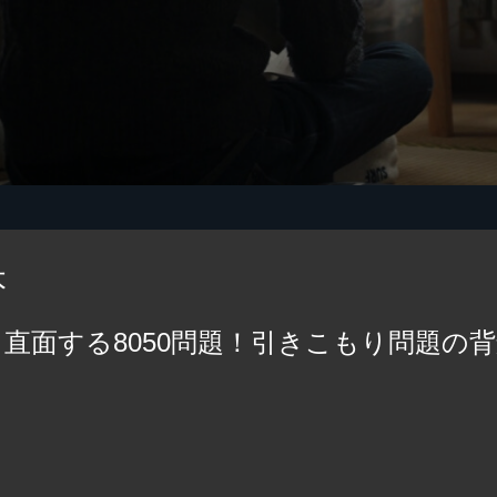
本
直面する8050問題！引きこもり問題の