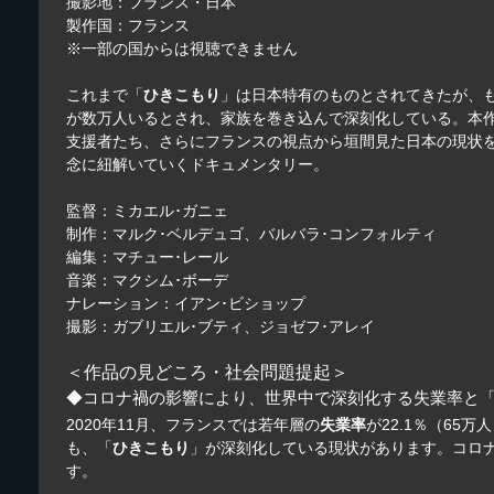
撮影地：フランス・日本
製作国：フランス
※一部の国からは視聴できません
これまで「
ひきこもり
」は日本特有のものとされてきたが、
が数万人いるとされ、家族を巻き込んで深刻化している。本
支援者たち、さらにフランスの視点から垣間見た日本の現状
念に紐解いていくドキュメンタリー。
監督：ミカエル･ガニェ
制作：マルク･ベルデュゴ、バルバラ･コンフォルティ
編集：マチュー･レール
音楽：マクシム･ボーデ
ナレーション：イアン･ビショップ
撮影：ガブリエル･ブティ、ジョゼフ･アレイ
＜作品の見どころ・社会問題提起＞
◆コロナ禍の影響により、世界中で深刻化する失業率と
2020年11月、フランスでは若年層の
失業率
が22.1％（65
も、「
ひきこもり
」が深刻化している現状があります。コロ
す。