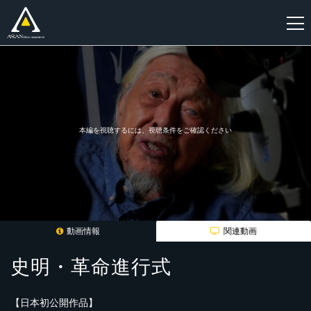
新
規
登
録
本編を視聴するには、視聴条件をご確認ください
動画情報
関連動画
史明・革命進行式
【日本初公開作品】