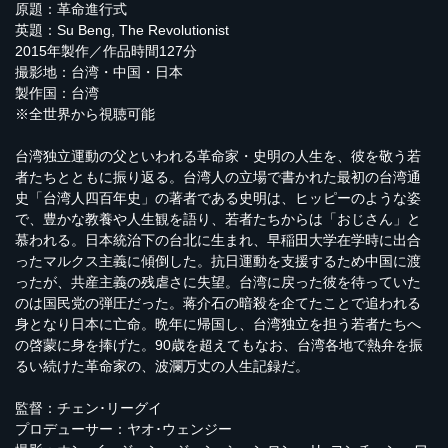
原題：革命進行式
英題：Su Beng, The Revolutionist
2015年製作／作品時間127分
撮影地：台湾・中国・日本
製作国：台湾
※全世界から視聴可能
台湾独立運動の父といわれる革命家・史明の人生を、彼を敬う若
者たちとともに振り返る。台湾人の立場で書かれた最初の台湾通
史「台湾人四百年史」の著者である史明は、ヒッピーのような姿
で、豊かな教養や人生観を語り、若者たちからは「おじさん」と
慕われる。日本統治下の台北に生まれ、早稲田大学在学時に出合
ったマルクス主義に傾倒した。抗日運動を支援するため中国に渡
ったが、共産主義の残虐さに失望。台湾に戻った彼を待っていた
のは国民党の弾圧だった。蒋介石の暗殺を企てたことで追われる
身となり日本に亡命。晩年に帰国し、台湾独立を担う若者たちへ
の啓蒙に身を捧げた。90歳を超えてもなお、台湾各地で熱弁を振
るい続けた革命家の、波瀾万丈の人生記録だ。
監督：チェン･リーグイ
プロデューサー：ヤオ･ウェンジー