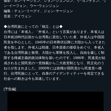
撮影：ホン･イージェン、ジョン･シュンロン、リ･ヨンチェン、ワ
ン･イーフォン、ウー･ウェンジュン
編集：チェン･リーグイ、ジェン･ヤージュン
音楽：アイウェン
◆台湾民族にとっての「独立」とは◆
台湾には「本省人」「外省人」という言葉があります。本省人は
日本統治時代以前から台湾島に居住していた者、外省人は中国国
民党を中心とした、1945年の日本降伏以降に大陸から入ってきた
者を指します。外省人は戦後、日本資産の接収をめぐり、本省人
である台湾民族と衝突。大陸から軍隊を投入し、自由を厳しく制
限する権威主義的政治体制を築いたのです。1986年、民進党が結
成されると国民党の一党独裁から二大政党制となり、民主化のう
ねりが生まれました。2000年には政権が国民党から民進党へ移
行。台湾民族にとって、自身のアイデンティティーを肯定できる
社会への動きは今も加速しています。
[予告編]