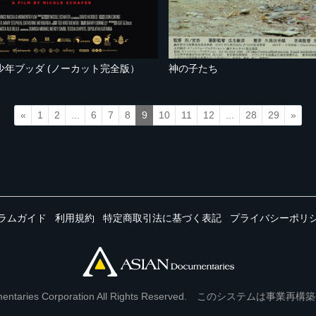
少年ブッダ (ノーカット完全版）
神の子たち
«
1
2
...
6
7
8
9
10
11
12
...
28
29
»
ラムガイド
利用規約
特定商取引法に基づく表記
プライバシーポリ
Documentaries Corporation All Rights Reserved. このシステ