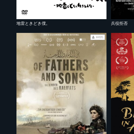
地雷ときどき僕。
兵役拒否
¥495