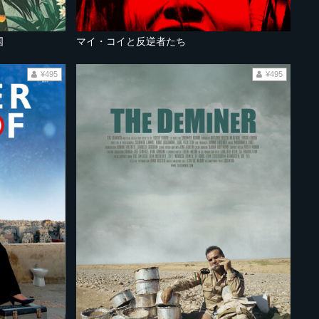
国
マイ・コイと反逆者たち
¥495
¥495