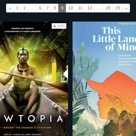
«
1
2
...
6
7
8
9
10
11
12
...
28
29
»
¥495