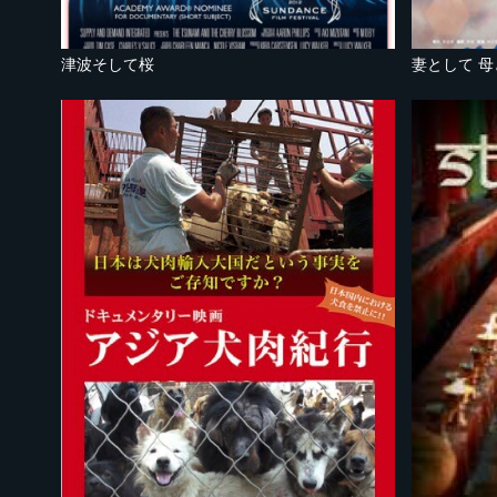
津波そして桜
妻として 