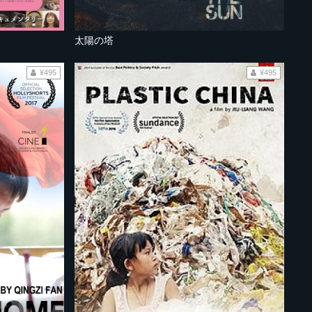
太陽の塔
¥495
¥495