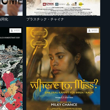
族同化
プラスチック・チャイナ
¥495
¥495