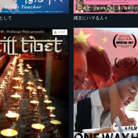
母として
縄文にハマる人々
¥495