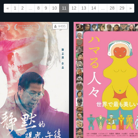
«
1
2
...
8
9
10
11
12
13
14
...
28
29
»
¥495