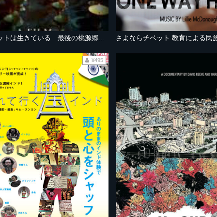
まだ、チベットは生きている 最後の桃源郷への旅
さよならチベット 教育による民
¥495