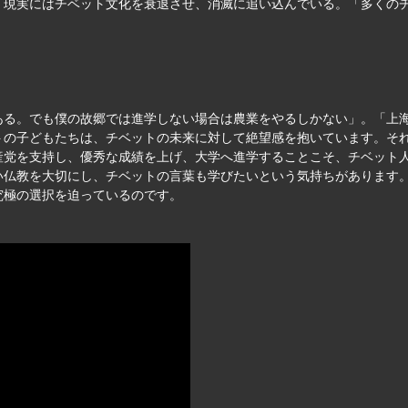
、現実にはチベット文化を衰退させ、消滅に追い込んでいる。「多くの
。
ある。でも僕の故郷では進学しない場合は農業をやるしかない」。「上
トの子どもたちは、チベットの未来に対して絶望感を抱いています。そ
産党を支持し、優秀な成績を上げ、大学へ進学することこそ、チベット
い仏教を大切にし、チベットの言葉も学びたいという気持ちがあります
究極の選択を迫っているのです。