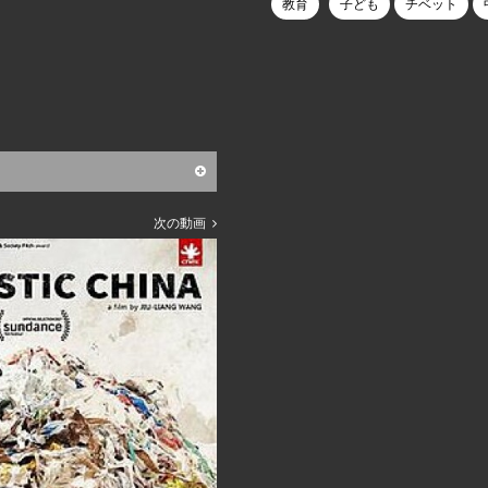
教育
子ども
チベット
次の動画