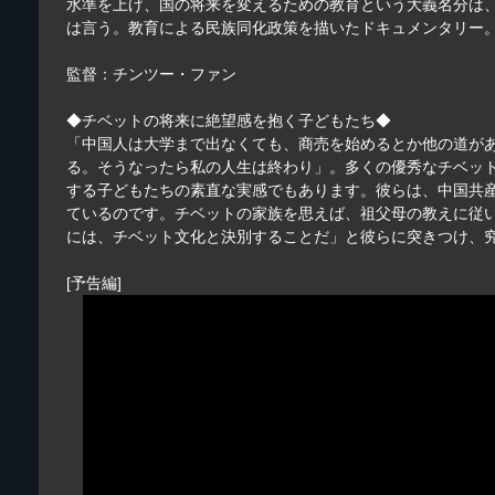
水準を上げ、国の将来を変えるための教育という大義名分は
は言う。教育による民族同化政策を描いたドキュメンタリー
監督：チンツー・ファン
◆チベットの将来に絶望感を抱く子どもたち◆
「中国人は大学まで出なくても、商売を始めるとか他の道が
る。そうなったら私の人生は終わり」。多くの優秀なチベッ
する子どもたちの素直な実感でもあります。彼らは、中国共
ているのです。チベットの家族を思えば、祖父母の教えに従
には、チベット文化と決別することだ」と彼らに突きつけ、
[予告編]