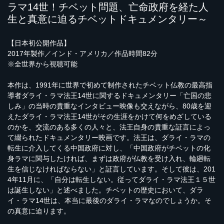
ラマ14世！チベット問題、亡命政府を経た人
生と真意に迫るチベットドキュメンタリー～
【日本初公開作品】
2017年製作／インド・アメリカ／作品時間82分
※全世界から視聴可能
本作は、1991年に世界で初めて制作されたチベット仏教の最高指
導者ダライ・ラマ法王14世に関するドキュメンタリー「亡国の悲
しみ」の当時の貴重なインタビュー映像も交えながら、80歳を迎
えたダライ・ラマ法王14世がその生涯をかけて何をめざしている
のかを、交流のある多くの人々と、法王自身の貴重な証言によっ
て綴られたドキュメンタリー映画です。法王は、ダライ・ラマの
転生に介入してくる中国政府に対し、「中国政府がチベットの化
身ラマに関与したければ、まずは政府が仏教を受け入れ、輪廻転
生を信じなければならない」と証言しています。そして彼は、201
4年11月に、「自分は転生しない。従ってダライ・ラマ法王１５世
は誕生しない」と述べました。チベットの歴史において、ダラ
イ・ラマ14世は、本当に最後のダライ・ラマなのでしょうか。そ
の真意に迫ります。