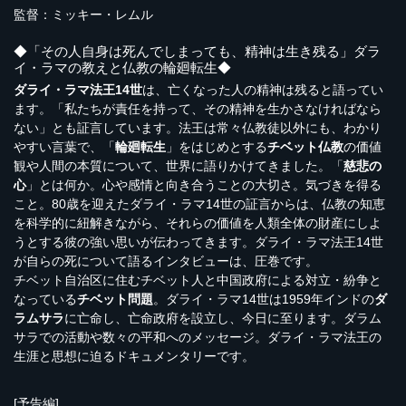
監督：ミッキー・レムル
◆「その人自身は死んでしまっても、精神は生き残る」ダラ
イ・ラマの教えと仏教の輪廻転生◆
ダライ・ラマ法王14世
は、亡くなった人の精神は残ると語ってい
ます。「私たちが責任を持って、その精神を生かさなければなら
ない」とも証言しています。法王は常々仏教徒以外にも、わかり
やすい言葉で、「
輪廻転生
」をはじめとする
チベット仏教
の価値
観や人間の本質について、世界に語りかけてきました。「
慈悲の
心
」とは何か。心や感情と向き合うことの大切さ。気づきを得る
こと。80歳を迎えたダライ・ラマ14世の証言からは、仏教の知恵
を科学的に紐解きながら、それらの価値を人類全体の財産にしよ
うとする彼の強い思いが伝わってきます。ダライ・ラマ法王14世
が自らの死について語るインタビューは、圧巻です。
チベット自治区に住むチベット人と中国政府による対立・紛争と
なっている
チベット問題
。ダライ・ラマ14世は1959年インドの
ダ
ラムサラ
に亡命し、亡命政府を設立し、今日に至ります。ダラム
サラでの活動や数々の平和へのメッセージ。ダライ・ラマ法王の
生涯と思想に迫るドキュメンタリーです。
[予告編]