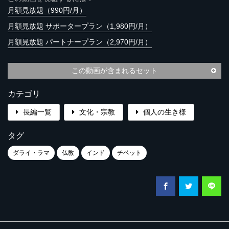
月額見放題（990円/月）
月額見放題 サポータープラン（1,980円/月）
月額見放題 パートナープラン（2,970円/月）
この動画が含まれるセット
カテゴリ
長編一覧
文化・宗教
個人の生き様
タグ
ダライ・ラマ
仏教
インド
チベット