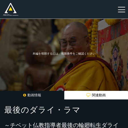
新
規
登
録
本編を視聴するには、視聴条件をご確認ください
動画情報
関連動画
最後のダライ・ラマ
～チベット仏教指導者最後の輪廻転生ダライ