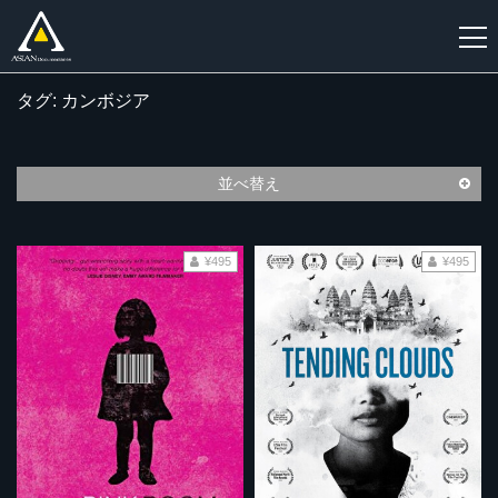
タグ: カンボジア
新
規
登
並べ替え
録
¥495
¥495