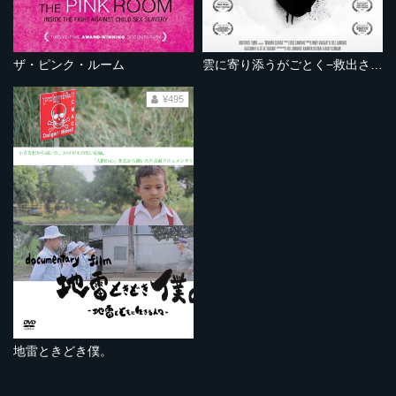
ザ・ピンク・ルーム
雲に寄り添うがごとく−救出された少女の物語−
¥495
地雷ときどき僕。