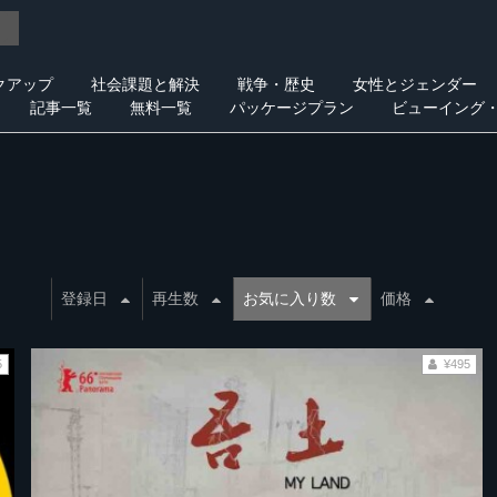
クアップ
社会課題と解決
戦争・歴史
女性とジェンダー
記事一覧
無料一覧
パッケージプラン
ビューイング
登録日
再生数
お気に入り数
価格
5
¥495